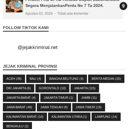
Segera MenjalankanPerda No 7 Ta 2024.
Agustus 02, 2026
Tidak ada komentar
FOLLOW TIKTOK KAMI
@jejakkriminal.net
JEJAK KRIMINAL PROVINSI
ACEH
(39)
BALI
(4)
BANGKA BELITUNG
(4)
BERITA MEDAN
(25)
DKI JAKARTA
(6)
GORONTALO
(10)
JAKARTA
(115)
JAKARTA BARAT
(4)
JAKARTA TIMUR
(1)
JAMBI
(11)
JAWA BARAT
(46)
JAWA TENGAH
(8)
JAWA TIMUR
(15)
KALIMANTAN BARAT
(10)
KALIMANTAN UTARA
(1)
LAMPUNG
(14)
BENGKULU
(2)