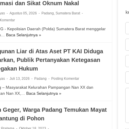
rmasi dan Sikat Oknum Nakal
k
iyas
Agustus 05, 2026
Padang
,
Sumatera Barat
 Komentar
 - Kepolisian Daerah (Polda) Sumatera Barat menggelar
 s…
Baca Selanjutnya »
P
e
r
unan Liar di Atas Aset PT KAI Diduga
k
arkan, Publik Pertanyakan Ketegasan
u
a
egakan Hukum
t
S
iyas
Juli 13, 2026
Padang
Posting Komentar
i
 – Masyarakat Kelurahan Pampangan Nan XX dan
n
ran Nan XX,…
Baca Selanjutnya »
B
e
a
r
n
g
n Geger, Warga Padang Temukan Mayat
g
i
antung di Pohon
u
l
n
e
y Pratama
Oktober 18, 2023