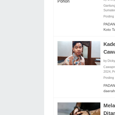
Gantung
Sumater
Posting
PADAN
Koto 
Kade
Caw
by Dick
Cawapr
2024
,
Po
Posting
PADANG
daera
Mela
Dita