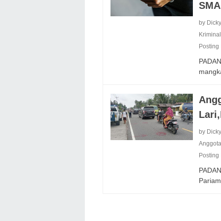
SMA
by Dick
Krimina
Posting
PADANG
mangk
Angg
Lari
by Dick
Anggot
Posting
PADAN
Pariam