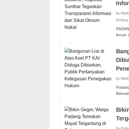
Info
by Mart
Posting
PADANG
forum
Bang
Dibi
Pen
by Mart
Padang
Banua
Biki
Terg
by Dick