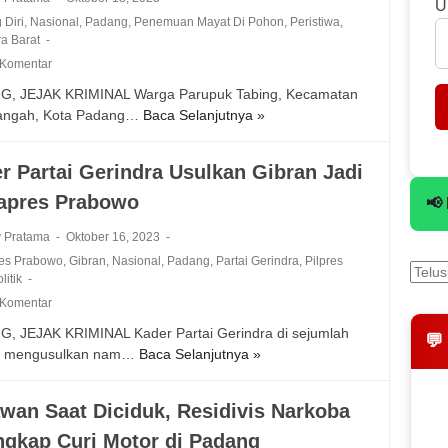
a
U
w
 Diri
,
Nasional
,
Padang
,
Penemuan Mayat Di Pohon
,
Peristiwa
,
n
a
a Barat
L
t
 Komentar
i
'
a
G, JEJAK KRIMINAL Warga Parupuk Tabing, Kecamatan
D
r
Tangah, Kota Padang…
Baca Selanjutnya »
u
B
d
d
i
i
u
k
r Partai Gerindra Usulkan Gibran Jadi
A
a
i
t
apres Prabowo
k
n
📢
a
B
G
s
y Pratama
Oktober 16, 2023
a
e
A
es Prabowo
,
Gibran
,
Nasional
,
Padang
,
Partai Gerindra
,
Pilpres
s
g
s
litik
a
e
e
 Komentar
m
r
t
o
,
, JEJAK KRIMINAL Kader Partai Gerindra di sejumlah
💬
P
'
W
h mengusulkan nam…
Baca Selanjutnya »
K
T
,
a
a
K
K
r
d
A
wan Saat Diciduk, Residivis Narkoba
a
g
e
I
p
a
ngkap Curi Motor di Padang
r
D