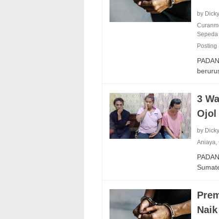
by Dick
Curanm
Sepeda 
Posting
PADANG
berur
3 Wa
Ojol
by Dick
Aniaya
,
PADANG
Sumate
Prem
Naik