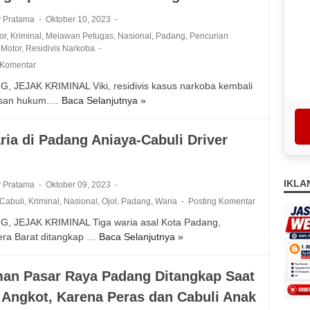
o
P
P
i
l
a
y Pratama
Oktober 10, 2023
a
d
d
d
or
,
Kriminal
,
Melawan Petugas
,
Nasional
,
Padang
,
Pencurian
r
u
a
a
Motor
,
Residivis Narkoba
t
g
S
n
 Komentar
a
a
u
g
i
D
, JEJAK KRIMINAL Viki, residivis kasus narkoba kembali
m
T
G
i
usan hukum.…
Baca Selanjutnya »
M
b
e
e
b
e
a
m
r
i
l
r
u
ria di Padang Aniaya-Cabuli Driver
i
a
a
T
k
n
r
w
e
a
d
k
a
g
n
r
IKLA
y Pratama
Oktober 09, 2023
a
n
a
M
a
n
Cabuli
,
Kriminal
,
Nasional
,
Ojol
,
Padang
,
Waria
Posting Komentar
S
s
a
U
,
a
k
y
, JEJAK KRIMINAL Tiga waria asal Kota Padang,
s
P
a
a
a
ra Barat ditangkap …
Baca Selanjutnya »
3
u
u
t
n
t
W
l
b
D
T
T
a
k
an Pasar Raya Padang Ditangkap Saat
l
i
r
e
r
a
i
c
a
r
 Angkot, Karena Peras dan Cabuli Anak
i
n
k
i
n
g