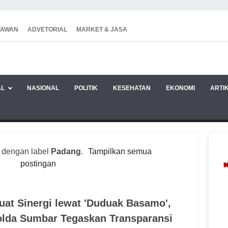
TAWAN
ADVETORIAL
MARKET & JASA
AL
NASIONAL
POLITIK
KESEHATAN
EKONOMI
ARTI
 dengan label
Padang
.
Tampilkan semua
postingan
uat Sinergi lewat 'Duduak Basamo',
lda Sumbar Tegaskan Transparansi