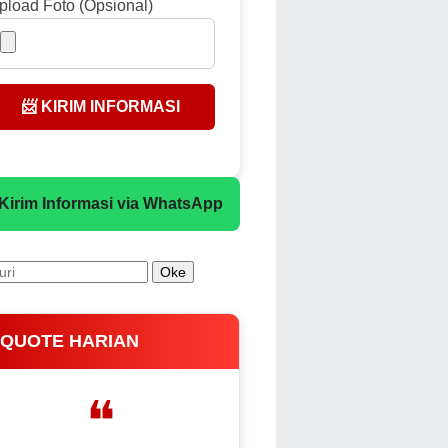
pload Foto (Opsional)
📨 KIRIM INFORMASI
 Kirim Informasi via WhatsApp
 QUOTE HARIAN
❝