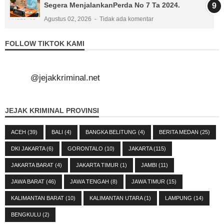
Segera MenjalankanPerda No 7 Ta 2024.
Agustus 02, 2026
Tidak ada komentar
FOLLOW TIKTOK KAMI
@jejakkriminal.net
JEJAK KRIMINAL PROVINSI
ACEH
(39)
BALI
(4)
BANGKA BELITUNG
(4)
BERITA MEDAN
(25)
DKI JAKARTA
(6)
GORONTALO
(10)
JAKARTA
(115)
JAKARTA BARAT
(4)
JAKARTA TIMUR
(1)
JAMBI
(11)
JAWA BARAT
(46)
JAWA TENGAH
(8)
JAWA TIMUR
(15)
KALIMANTAN BARAT
(10)
KALIMANTAN UTARA
(1)
LAMPUNG
(14)
BENGKULU
(2)