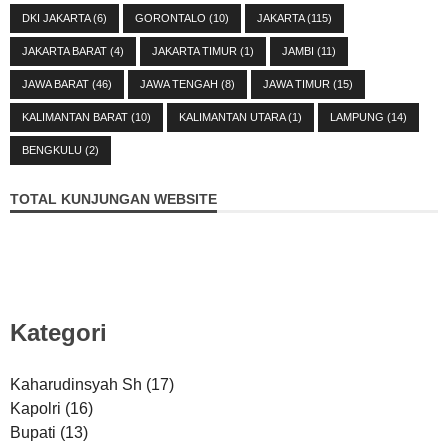
DKI JAKARTA
(6)
GORONTALO
(10)
JAKARTA
(115)
JAKARTA BARAT
(4)
JAKARTA TIMUR
(1)
JAMBI
(11)
JAWA BARAT
(46)
JAWA TENGAH
(8)
JAWA TIMUR
(15)
KALIMANTAN BARAT
(10)
KALIMANTAN UTARA
(1)
LAMPUNG
(14)
BENGKULU
(2)
TOTAL KUNJUNGAN WEBSITE
Kategori
Kaharudinsyah Sh
(17)
Kapolri
(16)
Bupati
(13)