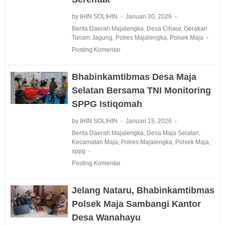
by IHIN SOLIHIN
Januari 30, 2026
Berita Daerah Majalengka
,
Desa Cihaur
,
Gerakan
Tanam Jagung
,
Polres Majalengka
,
Polsek Maja
Posting Komentar
Bhabinkamtibmas Desa Maja
Selatan Bersama TNI Monitoring
SPPG Istiqomah‎
by IHIN SOLIHIN
Januari 15, 2026
Berita Daerah Majalengka
,
Desa Maja Selatan
,
Kecamatan Maja
,
Polres Majalengka
,
Polsek Maja
,
sppg
Posting Komentar
Jelang Nataru, Bhabinkamtibmas
Polsek Maja Sambangi Kantor
Desa Wanahayu