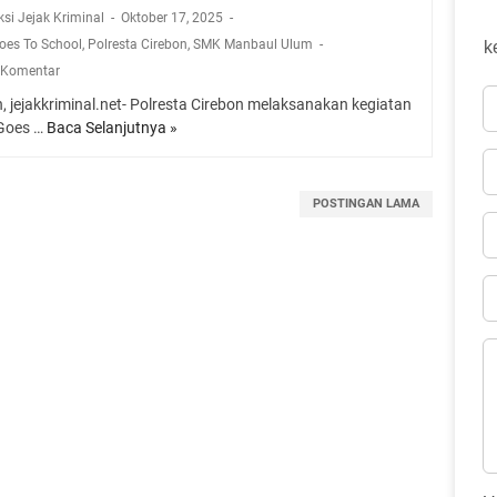
ksi Jejak Kriminal
Oktober 17, 2025
Goes To School
,
Polresta Cirebon
,
SMK Manbaul Ulum
k
 Komentar
, jejakkriminal.net- Polresta Cirebon melaksanakan kegiatan
 Goes …
Baca Selanjutnya »
P
o
l
r
POSTINGAN LAMA
e
s
t
a
C
i
r
e
b
o
n
G