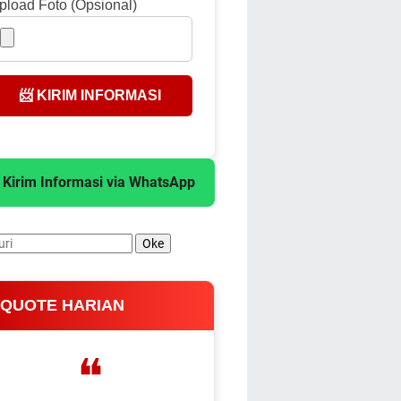
pload Foto (Opsional)
📨 KIRIM INFORMASI
 Kirim Informasi via WhatsApp
 QUOTE HARIAN
❝