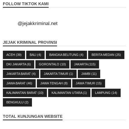
FOLLOW TIKTOK KAMI
@jejakkriminal.net
JEJAK KRIMINAL PROVINSI
ACEH
(39)
BALI
(4)
BANGKA BELITUNG
(4)
BERITA MEDAN
(25)
DKI JAKARTA
(6)
GORONTALO
(10)
JAKARTA
(115)
JAKARTA BARAT
(4)
JAKARTA TIMUR
(1)
JAMBI
(11)
JAWA BARAT
(46)
JAWA TENGAH
(8)
JAWA TIMUR
(15)
KALIMANTAN BARAT
(10)
KALIMANTAN UTARA
(1)
LAMPUNG
(14)
BENGKULU
(2)
TOTAL KUNJUNGAN WEBSITE