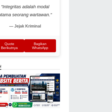
"Integritas adalah modal
utama seorang wartawan."
— Jejak Kriminal
Quote
Bagikan
Berikutnya
WhatsApp
N