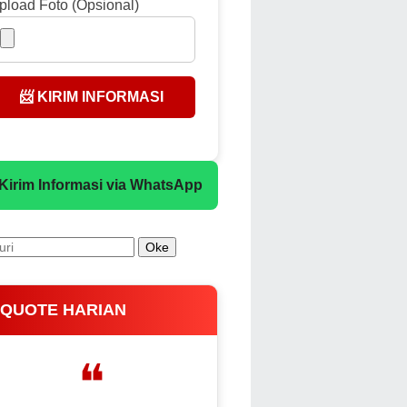
pload Foto (Opsional)
📨 KIRIM INFORMASI
 Kirim Informasi via WhatsApp
 QUOTE HARIAN
❝