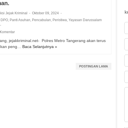
an.
k
ksi Jejak Kriminal
Oktober 09, 2024
,
DPO
,
Panti Asuhan
,
Pencabulan
,
Peristiwa
,
Yayasan Darussalam
 Komentar
ang, jejakkriminal.net- Polres Metro Tangerang akan terus
ukan peng…
Baca Selanjutnya »
P
o
l
i
POSTINGAN LAMA
s
i
B
u
r
u
S
a
t
u