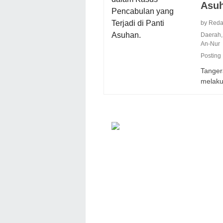
Asuh
by Reda
Daerah
An-Nur
Posting
Tanger
melak