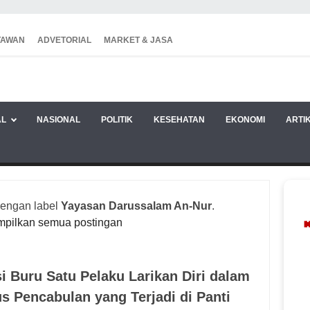
TAWAN
ADVETORIAL
MARKET & JASA
AL
NASIONAL
POLITIK
KESEHATAN
EKONOMI
ARTI
dengan label
Yayasan Darussalam An-Nur
.
mpilkan semua postingan
si Buru Satu Pelaku Larikan Diri dalam
s Pencabulan yang Terjadi di Panti