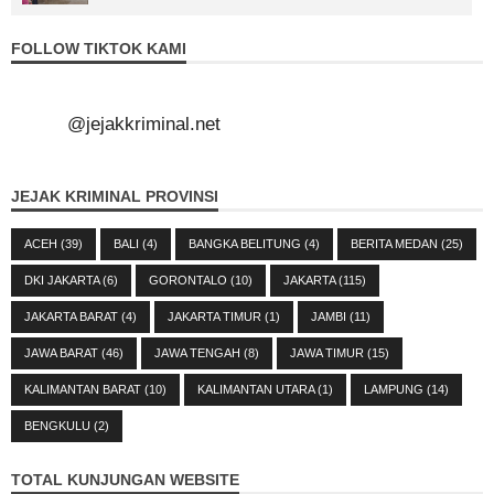
FOLLOW TIKTOK KAMI
@jejakkriminal.net
JEJAK KRIMINAL PROVINSI
ACEH
(39)
BALI
(4)
BANGKA BELITUNG
(4)
BERITA MEDAN
(25)
DKI JAKARTA
(6)
GORONTALO
(10)
JAKARTA
(115)
JAKARTA BARAT
(4)
JAKARTA TIMUR
(1)
JAMBI
(11)
JAWA BARAT
(46)
JAWA TENGAH
(8)
JAWA TIMUR
(15)
KALIMANTAN BARAT
(10)
KALIMANTAN UTARA
(1)
LAMPUNG
(14)
BENGKULU
(2)
TOTAL KUNJUNGAN WEBSITE