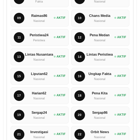
Fakta
Nasional
Raimas86
Chans Media
09
AKTIF
10
AKTIF
Nasional
Nasional
Peristiwa24
Pena Medan
11
AKTIF
12
AKTIF
Peristiwa
Nasional
Lintas Nusantara
Lintas Peristiwa
13
AKTIF
14
AKTIF
Nasional
Nasional
Liputan62
Ungkap Fakta
15
AKTIF
16
AKTIF
Nasional
Nasional
Harian62
Pena Kita
17
AKTIF
18
AKTIF
Nasional
Nasional
Sergap24
Sergap86
19
AKTIF
20
AKTIF
Nasional
Nasional
Investigasi
Orbit News
21
AKTIF
22
AKTIF
Nasional
Nasional