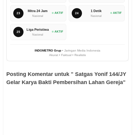
Mitra 24 Jam
1 Detik
23
AKTIF
24
AKTIF
Nasional
Nasional
Liga Peristiwa
25
AKTIF
Nasional
INDOMETRO Grup
• Jaringan Media Indonesia
Akurat • Faktual • Realistis
Posting Komentar untuk " Satgas Yonif 144/JY
Gelar Karya Bakti Pembersihan Lahan Gereja"