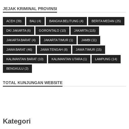
JEJAK KRIMINAL PROVINSI
ACEH
(39)
BALI
(4)
BANGKA BELITUNG
(4)
BERITA MEDAN
(25)
DKI JAKARTA
(6)
GORONTALO
(10)
JAKARTA
(115)
JAKARTA BARAT
(4)
JAKARTA TIMUR
(1)
JAMBI
(11)
JAWA BARAT
(46)
JAWA TENGAH
(8)
JAWA TIMUR
(15)
KALIMANTAN BARAT
(10)
KALIMANTAN UTARA
(1)
LAMPUNG
(14)
BENGKULU
(2)
TOTAL KUNJUNGAN WEBSITE
Kategori