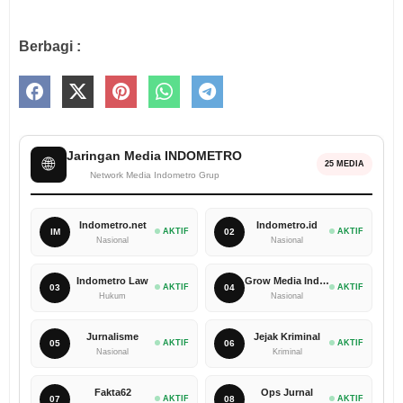
Berbagi :
Jaringan Media INDOMETRO
🌐
25 MEDIA
Network Media Indometro Grup
Indometro.net
Indometro.id
IM
AKTIF
02
AKTIF
Nasional
Nasional
Indometro Law
Grow Media Indonesia
03
AKTIF
04
AKTIF
Hukum
Nasional
Jurnalisme
Jejak Kriminal
05
AKTIF
06
AKTIF
Nasional
Kriminal
Fakta62
Ops Jurnal
07
AKTIF
08
AKTIF