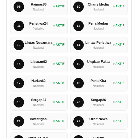
Raimas86
Chans Media
09
AKTIF
10
AKTIF
Nasional
Nasional
Peristiwa24
Pena Medan
11
AKTIF
12
AKTIF
Peristiwa
Nasional
Lintas Nusantara
Lintas Peristiwa
13
AKTIF
14
AKTIF
Nasional
Nasional
Liputan62
Ungkap Fakta
15
AKTIF
16
AKTIF
Nasional
Nasional
Harian62
Pena Kita
17
AKTIF
18
AKTIF
Nasional
Nasional
Sergap24
Sergap86
19
AKTIF
20
AKTIF
Nasional
Nasional
Investigasi
Orbit News
21
AKTIF
22
AKTIF
Nasional
Nasional
Mitra 24 Jam
1 Detik