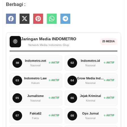
Berbagi :
Jaringan Media INDOMETRO
🌐
25 MEDIA
Network Media Indometro Grup
Indometro.net
Indometro.id
IM
AKTIF
02
AKTIF
Nasional
Nasional
Indometro Law
Grow Media Indonesia
03
AKTIF
04
AKTIF
Hukum
Nasional
Jurnalisme
Jejak Kriminal
05
AKTIF
06
AKTIF
Nasional
Kriminal
Fakta62
Ops Jurnal
07
AKTIF
08
AKTIF
Fakta
Nasional