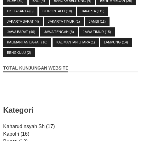
ACEH
(39)
BALI
(4)
BANGKA BELITUNG
(4)
BERITA MEDAN
(25)
DKI JAKARTA
(6)
GORONTALO
(10)
JAKARTA
(115)
JAKARTA BARAT
(4)
JAKARTA TIMUR
(1)
JAMBI
(11)
JAWA BARAT
(46)
JAWA TENGAH
(8)
JAWA TIMUR
(15)
KALIMANTAN BARAT
(10)
KALIMANTAN UTARA
(1)
LAMPUNG
(14)
BENGKULU
(2)
TOTAL KUNJUNGAN WEBSITE
Kategori
Kaharudinsyah Sh
(17)
Kapolri
(16)