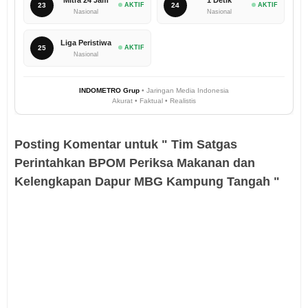
23
AKTIF
24
AKTIF
Nasional
Nasional
Liga Peristiwa
25
AKTIF
Nasional
INDOMETRO Grup
• Jaringan Media Indonesia
Akurat • Faktual • Realistis
Posting Komentar untuk " Tim Satgas
Perintahkan BPOM Periksa Makanan dan
Kelengkapan Dapur MBG Kampung Tangah "