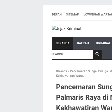
DEPAN
SITEMAP
LOWONGAN WARTA
BERANDA
DAERAH
KRIMINAL
Beranda
/
Pencemaran Sungai Diduga Lib
Kekhawatiran Warga
Pencemaran Sunga
Palmaris Raya di
Kekhawatiran Wa