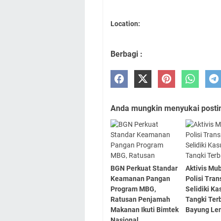
Location:
Berbagi :
Anda mungkin menyukai posting
BGN Perkuat Standar
Aktivis Mu
Keamanan Pangan
Polisi Tra
Program MBG,
Selidiki Ka
Ratusan Penjamah
Tangki Ter
Makanan Ikuti Bimtek
Bayung Len
Nasional