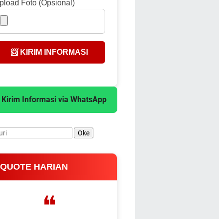
pload Foto (Opsional)
📨 KIRIM INFORMASI
 Kirim Informasi via WhatsApp
 QUOTE HARIAN
❝