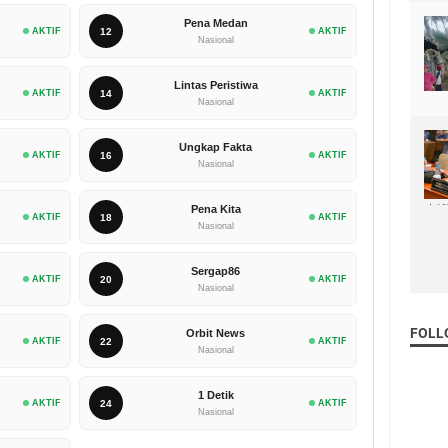
Pena Medan
AKTIF
12
AKTIF
Nasional
Lintas Peristiwa
AKTIF
14
AKTIF
Nasional
Ungkap Fakta
AKTIF
16
AKTIF
Nasional
Pena Kita
AKTIF
18
AKTIF
Nasional
Sergap86
AKTIF
20
AKTIF
Nasional
FOLL
Orbit News
AKTIF
22
AKTIF
Nasional
1 Detik
AKTIF
24
AKTIF
Nasional