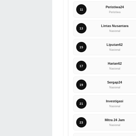
Peristiwa24
11
Peristiwa
Lintas Nusantara
13
Nasional
Liputan62
15
Nasional
Harian62
17
Nasional
Sergap24
19
Nasional
Investigasi
21
Nasional
Mitra 24 Jam
23
Nasional