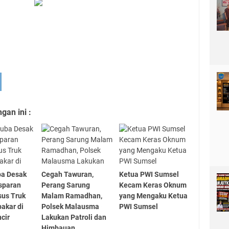
an ini :
ba Desak
Cegah Tawuran,
Ketua PWI Sumsel
nsparan
Perang Sarung
Kecam Keras Oknum
sus Truk
Malam Ramadhan,
yang Mengaku Ketua
bakar di
Polsek Malausma
PWI Sumsel
cir
Lakukan Patroli dan
Himbauan