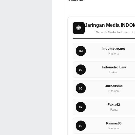
Jaringan Media IND
🌐
Network Media Indometro G
Indometro.net
IM
Nasional
Indometro Law
03
Hukum
Jurnalisme
05
Nasional
Fakta62
07
Fakta
Raimas86
09
Nasional