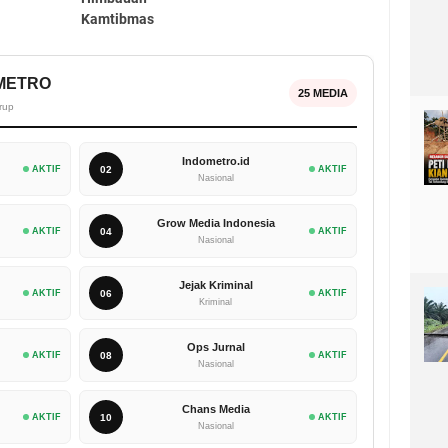
Kamtibmas ‎
OMETRO
25 MEDIA
rup
Indometro.id
AKTIF
02
AKTIF
Nasional
Grow Media Indonesia
AKTIF
04
AKTIF
Nasional
Jejak Kriminal
AKTIF
06
AKTIF
Kriminal
Ops Jurnal
AKTIF
08
AKTIF
Nasional
Chans Media
AKTIF
10
AKTIF
Nasional