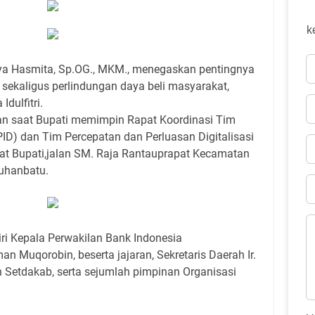
k
aya Hasmita, Sp.OG., MKM., menegaskan pentingnya
 sekaligus perlindungan daya beli masyarakat,
dulfitri.
an saat Bupati memimpin Rapat Koordinasi Tim
PID) dan Tim Percepatan dan Perluasan Digitalisasi
t Bupati,jalan SM. Raja Rantauprapat Kecamatan
buhanbatu.
diri Kepala Perwakilan Bank Indonesia
 Muqorobin, beserta jajaran, Sekretaris Daerah Ir.
 Setdakab, serta sejumlah pimpinan Organisasi