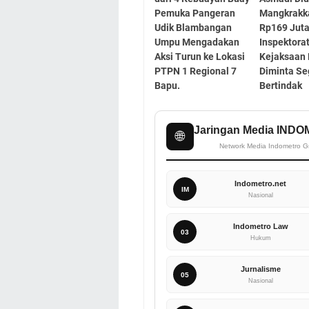
Pemuka Pangeran
Mangkrakk
Udik Blambangan
Rp169 Juta
Umpu Mengadakan
Inspektora
Aksi Turun ke Lokasi
Kejaksaan
PTPN 1 Regional 7
Diminta Se
Bapu.
Bertindak
Jaringan Media IND
🌐
Network Media Indometro G
Indometro.net
IM
Nasional
Indometro Law
03
Hukum
Jurnalisme
05
Nasional