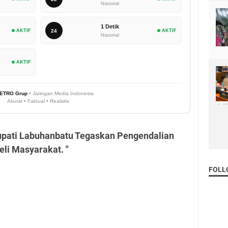
Nasional
1 Detik
AKTIF
24
AKTIF
Nasional
AKTIF
ETRO Grup
• Jaringan Media Indonesia
Akurat • Faktual • Realistis
upati Labuhanbatu Tegaskan Pengendalian
eli Masyarakat. "
FOLL