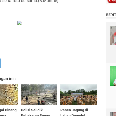
 serta foto bersama.(B.Munthe).
BERI
an ini :
ai Pinang
Polisi Selidiki
Panen Jagung di
duga
Kebakaran Sumur
Lahan Demplot