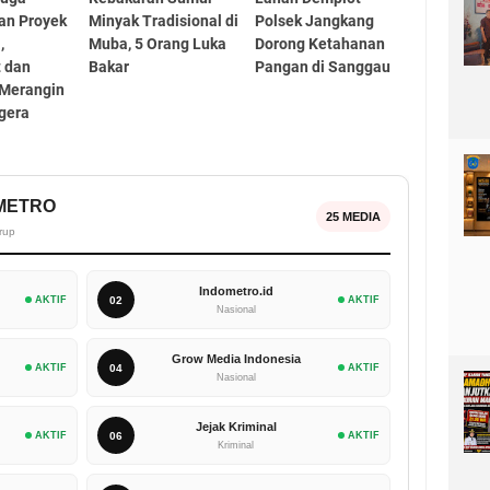
an Proyek
Minyak Tradisional di
Polsek Jangkang
,
Muba, 5 Orang Luka
Dorong Ketahanan
t dan
Bakar
Pangan di Sanggau
 Merangin
gera
OMETRO
25 MEDIA
rup
Indometro.id
AKTIF
02
AKTIF
Nasional
Grow Media Indonesia
AKTIF
04
AKTIF
Nasional
Jejak Kriminal
AKTIF
06
AKTIF
Kriminal