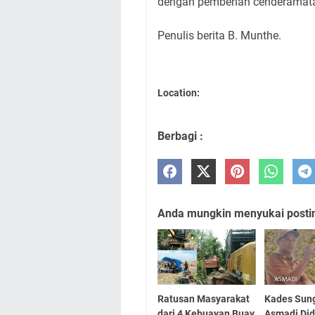
dengan pemberian cenderamata
Penulis berita B. Munthe.
Location:
Berbagi :
Anda mungkin menyukai posting
Ratusan Masyarakat
Kades Sung
dari 4 Kebuayan Buay
Asmadi Di