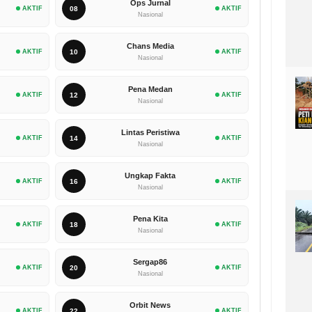
Ops Jurnal
AKTIF
08
AKTIF
Nasional
Chans Media
AKTIF
10
AKTIF
Nasional
Pena Medan
AKTIF
12
AKTIF
Nasional
Lintas Peristiwa
AKTIF
14
AKTIF
Nasional
Ungkap Fakta
AKTIF
16
AKTIF
Nasional
Pena Kita
AKTIF
18
AKTIF
Nasional
Sergap86
AKTIF
20
AKTIF
Nasional
Orbit News
AKTIF
22
AKTIF