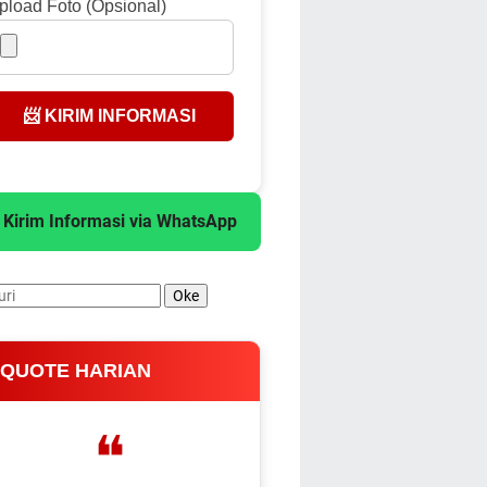
pload Foto (Opsional)
📨 KIRIM INFORMASI
 Kirim Informasi via WhatsApp
 QUOTE HARIAN
❝