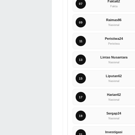
Fakta62
07
Fakta
Raimas86
09
Nasional
Peristiwa24
11
Peristiwa
Lintas Nusantara
13
Nasional
Liputan62
15
Nasional
Harian62
17
Nasional
Sergap24
19
Nasional
Investigasi
21