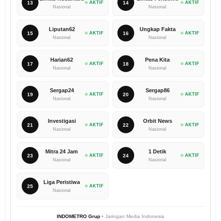
13
AKTIF
14
AKTIF
Nasional
Nasional
Liputan62
Ungkap Fakta
15
AKTIF
16
AKTIF
Nasional
Nasional
Harian62
Pena Kita
17
AKTIF
18
AKTIF
Nasional
Nasional
Sergap24
Sergap86
19
AKTIF
20
AKTIF
Nasional
Nasional
Investigasi
Orbit News
21
AKTIF
22
AKTIF
Nasional
Nasional
Mitra 24 Jam
1 Detik
23
AKTIF
24
AKTIF
Nasional
Nasional
Liga Peristiwa
25
AKTIF
Nasional
INDOMETRO Grup
• Jaringan Media Indonesia