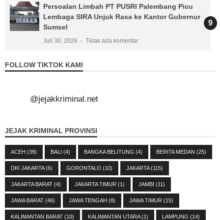
Persoalan Limbah PT PUSRI Palembang Picu
Lembaga SIRA Unjuk Rasa ke Kantor Gubernur
Sumsel
Juli 30, 2026
Tidak ada komentar
FOLLOW TIKTOK KAMI
@jejakkriminal.net
JEJAK KRIMINAL PROVINSI
ACEH
(39)
BALI
(4)
BANGKA BELITUNG
(4)
BERITA MEDAN
(25)
DKI JAKARTA
(6)
GORONTALO
(10)
JAKARTA
(115)
JAKARTA BARAT
(4)
JAKARTA TIMUR
(1)
JAMBI
(11)
JAWA BARAT
(46)
JAWA TENGAH
(8)
JAWA TIMUR
(15)
KALIMANTAN BARAT
(10)
KALIMANTAN UTARA
(1)
LAMPUNG
(14)