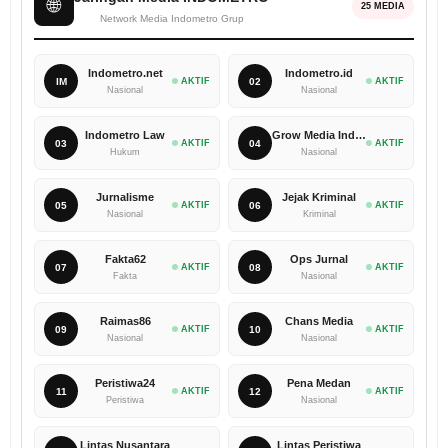
🌐
25 MEDIA
Network Media Indometro Grup
Indometro.net
Indometro.id
IM
AKTIF
02
AKTIF
Nasional
Nasional
Indometro Law
Grow Media Indonesia
03
AKTIF
04
AKTIF
Hukum
Nasional
Jurnalisme
Jejak Kriminal
05
AKTIF
06
AKTIF
Nasional
Kriminal
Fakta62
Ops Jurnal
07
AKTIF
08
AKTIF
Fakta
Nasional
Raimas86
Chans Media
09
AKTIF
10
AKTIF
Nasional
Nasional
Peristiwa24
Pena Medan
11
AKTIF
12
AKTIF
Peristiwa
Nasional
Lintas Nusantara
Lintas Peristiwa