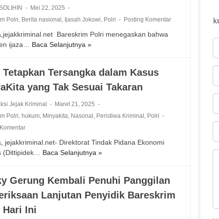
 SOLIHIN
Mei 22, 2025
m Polri
,
Berita nasional
,
Ijasah Jokowi
,
Polri
Posting Komentar
k
,jejakkriminal.net ‎ ‎Bareskrim Polri menegaskan bahwa
en ijaza…
Baca Selanjutnya »
P
o
l
i Tetapkan Tersangka dalam Kasus
r
aKita yang Tak Sesuai Takaran
i
T
ksi Jejak Kriminal
Maret 21, 2025
e
m Polri
,
hukum
,
Minyakita
,
Nasonal
,
Peristiwa Kriminal
,
Polri
g
a
 Komentar
s
, jejakkriminal.net- Direktorat Tindak Pidana Ekonomi
k
 (Dittipidek…
Baca Selanjutnya »
P
a
o
n
l
y Gerung Kembali Penuhi Panggilan
I
r
j
riksaan Lanjutan Penyidik Bareskrim
i
a
T
 Hari Ini
z
e