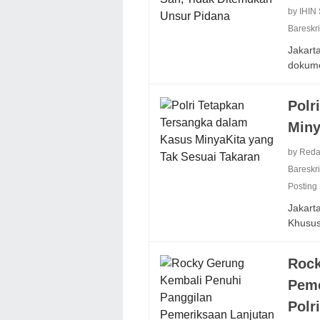
by IHIN
Bareskri
Jakarta
dokum
Polr
Miny
by Reda
Bareskri
Posting
Jakarta
Khusus
Rock
Peme
Polri