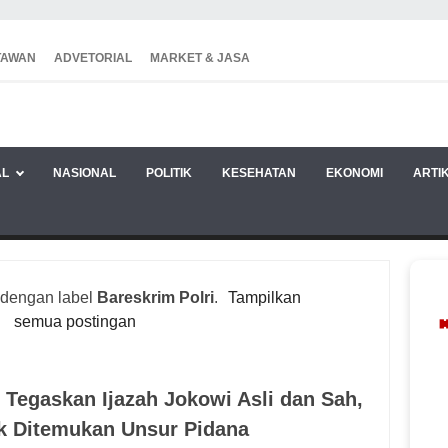
TAWAN
ADVETORIAL
MARKET & JASA
AL
NASIONAL
POLITIK
KESEHATAN
EKONOMI
ARTI
 dengan label
Bareskrim Polri
.
Tampilkan
semua postingan
i Tegaskan Ijazah Jokowi Asli dan Sah,
k Ditemukan Unsur Pidana