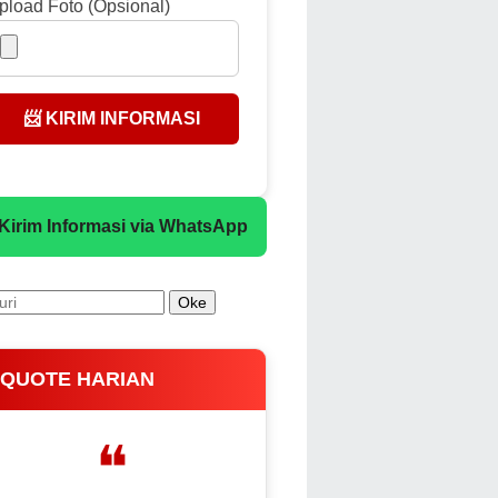
pload Foto (Opsional)
📨 KIRIM INFORMASI
 Kirim Informasi via WhatsApp
 QUOTE HARIAN
❝