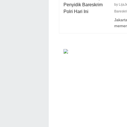
by Lija
Bareskri
Jakart
memen