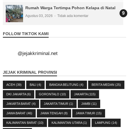
Rumah Warga Tertimpa Pohon Kelapa di Natal
Agustus 03, 2026
Tidak ada komentar
FOLLOW TIKTOK KAMI
@jejakkriminal.net
JEJAK KRIMINAL PROVINSI
ACEH
(39)
BALI
(4)
BANGKA BELITUNG
(4)
BERITA MEDAN
(25)
DKI JAKARTA
(6)
GORONTALO
(10)
JAKARTA
(115)
JAKARTA BARAT
(4)
JAKARTA TIMUR
(1)
JAMBI
(11)
JAWA BARAT
(46)
JAWA TENGAH
(8)
JAWA TIMUR
(15)
KALIMANTAN BARAT
(10)
KALIMANTAN UTARA
(1)
LAMPUNG
(14)