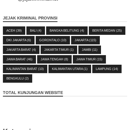
JEJAK KRIMINAL PROVINSI
ACEH
(39)
BALI
(4)
BANGKA BELITUNG
(4)
BERITA MEDAN
(25)
DKI JAKARTA
(6)
GORONTALO
(10)
JAKARTA
(115)
JAKARTA BARAT
(4)
JAKARTA TIMUR
(1)
JAMBI
(11)
JAWA BARAT
(46)
JAWA TENGAH
(8)
JAWA TIMUR
(15)
KALIMANTAN BARAT
(10)
KALIMANTAN UTARA
(1)
LAMPUNG
(14)
BENGKULU
(2)
TOTAL KUNJUNGAN WEBSITE