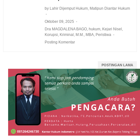
by Lahir Dijemput Hukum, Matipun Diantar Hukum
Oktober 09, 2025
Dra MAGDALENA BAGO
,
hukum
,
Kejari Nisel
,
Korupsi
,
Kriminal
,
M.M.
,
MBA
,
Peristiwa
Posting Komentar
POSTINGAN LAMA