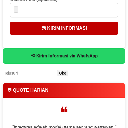
📨 KIRIM INFORMASI
📢 Kirim Informasi via WhatsApp
💬 QUOTE HARIAN
❝
"Integritas adalah modal utama seorang wartawan."