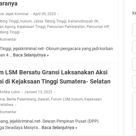
aranya
k
ksi Jejak Kriminal
April 09, 2025
ebing Tinggi
,
hukum
,
Jaksa Tebing Tinggi
,
Kaharudinsyah Sh
,
aan Agung
,
Kejaksaan Tinggi
,
Pencurian Pemberatan
,
Pencurian HP
,
ebing Tinggi
 Komentar
Tinggi, jejakkriminal.net- Oknum pengacara yang jadi korban
ian 4 …
Baca Selanjutnya »
P
e
n
m LSM Bersatu Gransi Laksanakan Aksi
g
i di Kejaksaan Tinggi Sumatera- Selatan
a
c
 Antika Lubis
Januari 13, 2025
a
mai
,
Berita Palembang
,
Daerah
,
Forum LSM
,
hukum
,
Kejaksaan
r
eristiwa
a
 Komentar
K
o
ang, jejakkriminal.net- Dewan Pimpinan Pusat (DPP)
r
ga Swadaya Masyra…
Baca Selanjutnya »
F
b
o