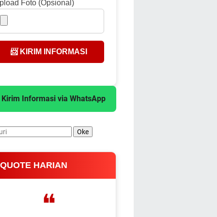
pload Foto (Opsional)
📨 KIRIM INFORMASI
 Kirim Informasi via WhatsApp
 QUOTE HARIAN
❝