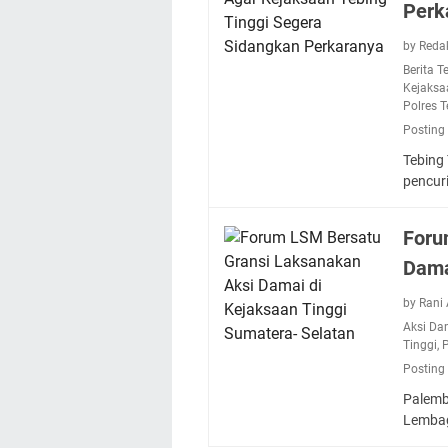
Perk
by Reda
Berita T
Kejaks
Polres T
Posting
Tebing 
pencur
Foru
Dama
by Rani
Aksi Da
Tinggi
,
P
Posting
Palemb
Lemba