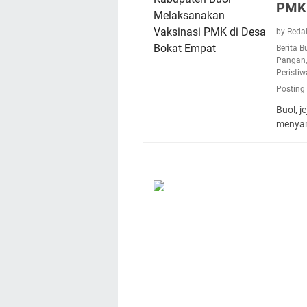
PMK 
by Reda
Berita B
Pangan
Peristiw
Posting
Buol, j
menya