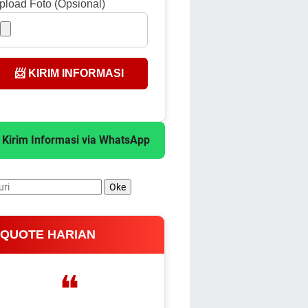
pload Foto (Opsional)
📨 KIRIM INFORMASI
 Kirim Informasi via WhatsApp
 QUOTE HARIAN
❝