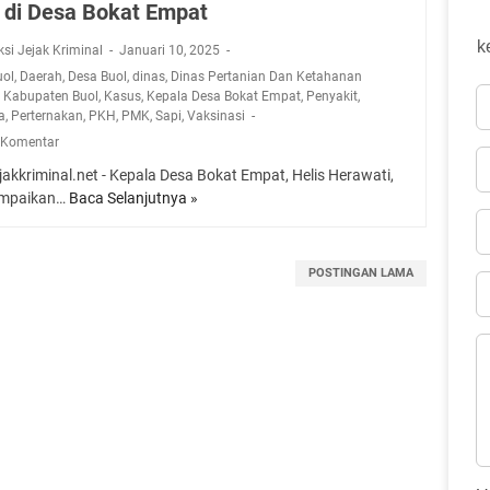
di Desa Bokat Empat
k
ksi Jejak Kriminal
Januari 10, 2025
uol
,
Daerah
,
Desa Buol
,
dinas
,
Dinas Pertanian Dan Ketahanan
,
Kabupaten Buol
,
Kasus
,
Kepala Desa Bokat Empat
,
Penyakit
,
a
,
Perternakan
,
PKH
,
PMK
,
Sapi
,
Vaksinasi
 Komentar
ejakkriminal.net - Kepala Desa Bokat Empat, Helis Herawati,
mpaikan…
Baca Selanjutnya »
D
i
n
a
POSTINGAN LAMA
s
P
e
r
t
a
n
i
a