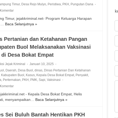
Lampung Timur
,
Desa Rejo Mulyo
,
Peristiwa
,
PKH
,
Pungutan Dana
 Komentar
k
g Timur, jejakkriminal.net- Program Keluarga Harapan
, …
Baca Selanjutnya »
D
i
d
s Pertanian dan Ketahanan Pangan
u
paten Buol Melaksanakan Vaksinasi
g
a
di Desa Bokat Empat
A
d
ksi Jejak Kriminal
Januari 10, 2025
a
uol
,
Daerah
,
Desa Buol
,
dinas
,
Dinas Pertanian Dan Ketahanan
n
,
Kabupaten Buol
,
Kasus
,
Kepala Desa Bokat Empat
,
Penyakit
,
y
a
,
Perternakan
,
PKH
,
PMK
,
Sapi
,
Vaksinasi
a
 Komentar
P
ejakkriminal.net - Kepala Desa Bokat Empat, Helis
u
ati, menyampaikan…
Baca Selanjutnya »
D
n
i
g
n
u
s Sei Buluh Bantah Hentikan PKH
a