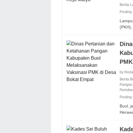
Berita 
Posting
Lampun
(PKH)
Dina
Kabu
PMK 
by Reda
Berita B
Pangan
Peristiw
Posting
Buol, j
Heraw
Kade