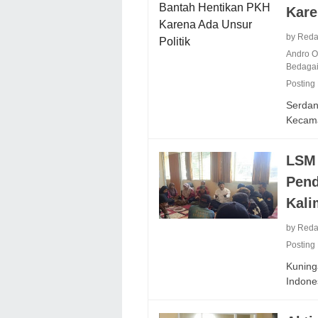
Kare
by Reda
Andro O
Bedaga
Posting
Serdan
Kecam
LSM 
Pen
Kali
by Reda
Posting
Kuning
Indone