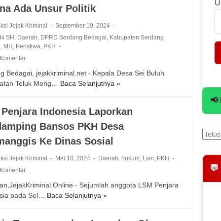
t
U
na Ada Unsur Politik
s
a
P
n
ksi Jejak Kriminal
September 19, 2024
e
D
ki SH
,
Daerah
,
DPRD Serdang Bedagai
,
Kabupaten Serdang
r
a
i
,
MH
,
Peristiwa
,
PKH
t
n
 Komentar
a
a
n
g Bedagai, jejakkriminal.net - Kepala Desa Sei Buluh
P
i
atan Teluk Meng…
Baca Selanjutnya »
K
K
a
H
a
📢
n
O
d
Penjara Indonesia Laporkan
d
l
e
a
damping Bansos PKH Desa
e
s
n
h
S
manggis Ke Dinas Sosial
K
P
e
e
e
i
ksi Jejak Kriminal
Mei 10, 2024
Daerah
,
hukum
,
Lsm
,
PKH
t
r
B
💬
 Komentar
a
a
u
h
an,JejakKriminal.Online - Sejumlah anggota LSM Penjara
n
l
a
sia pada Sel…
Baca Selanjutnya »
L
g
u
n
S
k
h
a
M
a
B