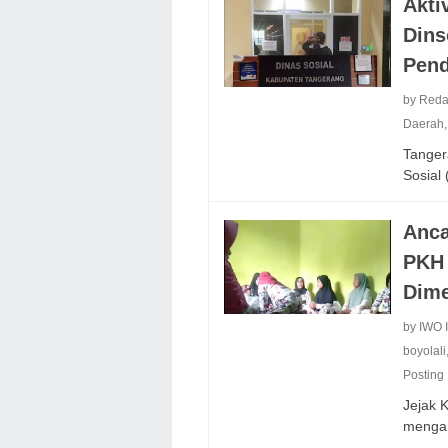
Akti
Dins
Pend
by Reda
Daerah
Tanger
Sosial
Anca
PKH 
Dim
by IWO
boyolali
Posting
Jejak K
meng