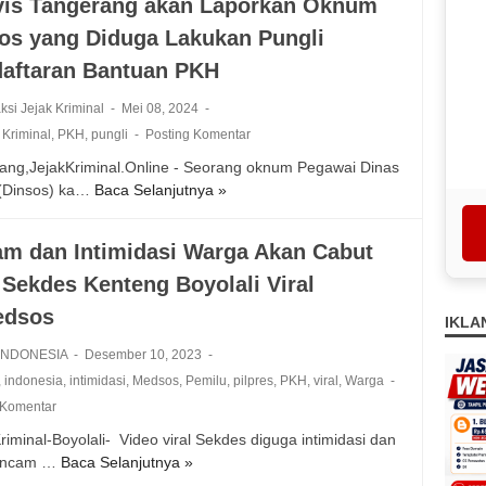
vis Tangerang akan Laporkan Oknum
n
P
t
a
P
os yang Diduga Lakukan Pungli
e
D
n
a
n
e
t
aftaran Bantuan PKH
n
j
s
a
g
a
a
ksi Jejak Kriminal
Mei 08, 2024
h
a
r
R
H
,
Kriminal
,
PKH
,
pungli
Posting Komentar
n
a
e
e
ang,JejakKriminal.Online - Seorang oknum Pegawai Dinas
K
I
j
n
 (Dinsos) ka…
Baca Selanjutnya »
A
a
n
o
t
k
b
d
M
i
t
u
o
u
k
m dan Intimidasi Warga Akan Cabut
i
p
n
l
a
Sekdes Kenteng Boyolali Viral
v
a
e
y
n
i
t
s
edsos
o
P
IKLA
s
e
i
K
T
n
 INDONESIA
Desember 10, 2023
a
H
a
B
L
,
indonesia
,
intimidasi
,
Medsos
,
Pemilu
,
pilpres
,
PKH
,
viral
,
Warga
K
n
u
a
a
 Komentar
g
o
p
r
riminal-Boyolali- Video viral Sekdes diguga intimidasi dan
e
l
o
e
ancam …
Baca Selanjutnya »
A
r
M
r
n