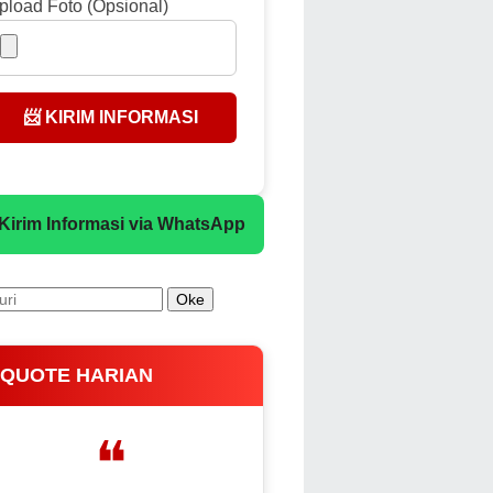
pload Foto (Opsional)
📨 KIRIM INFORMASI
 Kirim Informasi via WhatsApp
 QUOTE HARIAN
❝