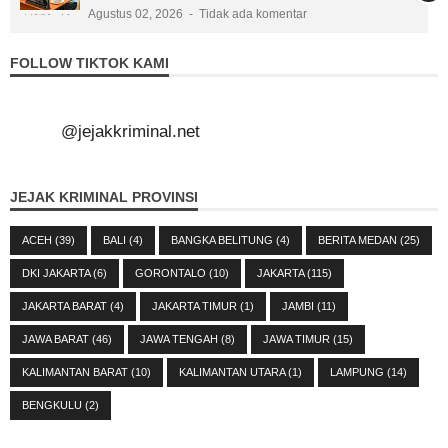
Agustus 02, 2026
Tidak ada komentar
FOLLOW TIKTOK KAMI
@jejakkriminal.net
JEJAK KRIMINAL PROVINSI
ACEH
(39)
BALI
(4)
BANGKA BELITUNG
(4)
BERITA MEDAN
(25)
DKI JAKARTA
(6)
GORONTALO
(10)
JAKARTA
(115)
JAKARTA BARAT
(4)
JAKARTA TIMUR
(1)
JAMBI
(11)
JAWA BARAT
(46)
JAWA TENGAH
(8)
JAWA TIMUR
(15)
KALIMANTAN BARAT
(10)
KALIMANTAN UTARA
(1)
LAMPUNG
(14)
BENGKULU
(2)