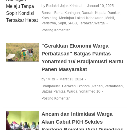
by Redaksi Jejak Kriminal
Januari 10, 2025
Bensin
,
Berita Kuningan
,
Daerah
,
Kepala Damkar
,
Korsleting
,
Meninjau Lokasi Kebakaran
,
Mobil
,
Peristiwa
,
Sopir
,
SPBU
,
Terbakar
,
Warga
Posting Komentar
"Gerakkan Ekonomi Warga
Perbatasan" Satgas Pamtas
Yonarmed 10/ Bradjamusti Bantu
Panen Masyarakat
by *MRs
Maret 13, 2024
Bradjamusti
,
Gerakan Ekonomi
,
Panen
,
Perbatasan
,
Satgas Pamtas
,
Warga
,
Yonarmed 10
Posting Komentar
Ancam dan Intimidasi Warga
Akan Cabut PKH Sekdes
Kenteng Boyolali Viral Dimedsos