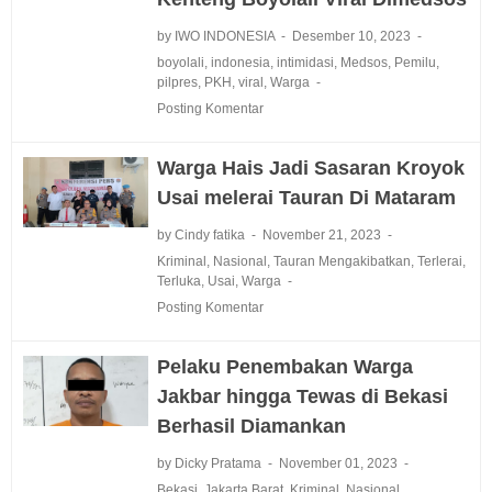
by IWO INDONESIA
Desember 10, 2023
boyolali
,
indonesia
,
intimidasi
,
Medsos
,
Pemilu
,
pilpres
,
PKH
,
viral
,
Warga
Posting Komentar
Warga Hais Jadi Sasaran Kroyok
Usai melerai Tauran Di Mataram
by Cindy fatika
November 21, 2023
Kriminal
,
Nasional
,
Tauran Mengakibatkan
,
Terlerai
,
Terluka
,
Usai
,
Warga
Posting Komentar
Pelaku Penembakan Warga
Jakbar hingga Tewas di Bekasi
Berhasil Diamankan
by Dicky Pratama
November 01, 2023
Bekasi
,
Jakarta Barat
,
Kriminal
,
Nasional
,