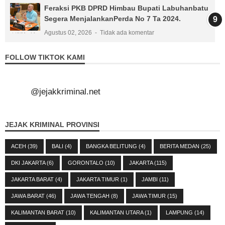
Feraksi PKB DPRD Himbau Bupati Labuhanbatu
Segera MenjalankanPerda No 7 Ta 2024.
Agustus 02, 2026
Tidak ada komentar
FOLLOW TIKTOK KAMI
@jejakkriminal.net
JEJAK KRIMINAL PROVINSI
ACEH
(39)
BALI
(4)
BANGKA BELITUNG
(4)
BERITA MEDAN
(25)
DKI JAKARTA
(6)
GORONTALO
(10)
JAKARTA
(115)
JAKARTA BARAT
(4)
JAKARTA TIMUR
(1)
JAMBI
(11)
JAWA BARAT
(46)
JAWA TENGAH
(8)
JAWA TIMUR
(15)
KALIMANTAN BARAT
(10)
KALIMANTAN UTARA
(1)
LAMPUNG
(14)