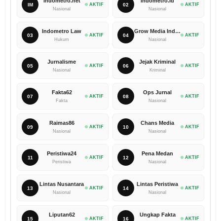
Indometro.net
Indometro.id
IM
AKTIF
02
AKTIF
Nasional
Nasional
Indometro Law
Grow Media Indonesia
03
AKTIF
04
AKTIF
Hukum
Nasional
Jurnalisme
Jejak Kriminal
05
AKTIF
06
AKTIF
Nasional
Kriminal
Fakta62
Ops Jurnal
07
AKTIF
08
AKTIF
Fakta
Nasional
Raimas86
Chans Media
09
AKTIF
10
AKTIF
Nasional
Nasional
Peristiwa24
Pena Medan
11
AKTIF
12
AKTIF
Peristiwa
Nasional
Lintas Nusantara
Lintas Peristiwa
13
AKTIF
14
AKTIF
Nasional
Nasional
Liputan62
Ungkap Fakta
15
AKTIF
16
AKTIF