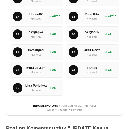
Nasional
Nasional
Harian62
Pena Kita
17
AKTIF
18
AKTIF
Nasional
Nasional
Sergap24
Sergap86
19
AKTIF
20
AKTIF
Nasional
Nasional
Investigasi
Orbit News
21
AKTIF
22
AKTIF
Nasional
Nasional
Mitra 24 Jam
1 Detik
23
AKTIF
24
AKTIF
Nasional
Nasional
Liga Peristiwa
25
AKTIF
Nasional
INDOMETRO Grup
• Jaringan Media Indonesia
Akurat • Faktual • Realistis
Posting Komentar untuk "UPDATE Kasus