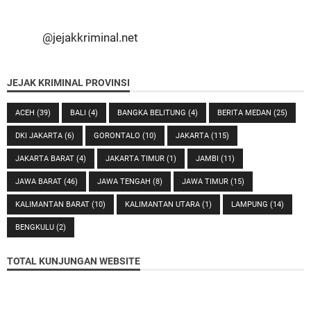
@jejakkriminal.net
JEJAK KRIMINAL PROVINSI
ACEH
(39)
BALI
(4)
BANGKA BELITUNG
(4)
BERITA MEDAN
(25)
DKI JAKARTA
(6)
GORONTALO
(10)
JAKARTA
(115)
JAKARTA BARAT
(4)
JAKARTA TIMUR
(1)
JAMBI
(11)
JAWA BARAT
(46)
JAWA TENGAH
(8)
JAWA TIMUR
(15)
KALIMANTAN BARAT
(10)
KALIMANTAN UTARA
(1)
LAMPUNG
(14)
BENGKULU
(2)
TOTAL KUNJUNGAN WEBSITE