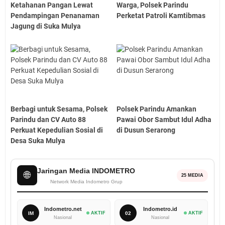
Ketahanan Pangan Lewat
Warga, Polsek Parindu
Pendampingan Penanaman
Perketat Patroli Kamtibmas
Jagung di Suka Mulya
Berbagi untuk Sesama, Polsek
Polsek Parindu Amankan
Parindu dan CV Auto 88
Pawai Obor Sambut Idul Adha
Perkuat Kepedulian Sosial di
di Dusun Serarong
Desa Suka Mulya
Jaringan Media INDOMETRO
🌐
25 MEDIA
Network Media Indometro Grup
Indometro.net
Indometro.id
IM
AKTIF
02
AKTIF
Nasional
Nasional