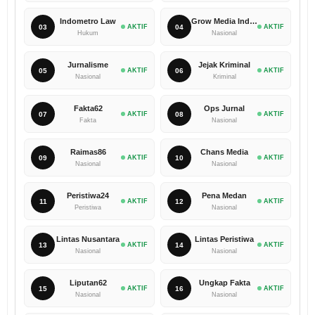
Indometro Law
Grow Media Indonesia
03
AKTIF
04
AKTIF
Hukum
Nasional
Jurnalisme
Jejak Kriminal
05
AKTIF
06
AKTIF
Nasional
Kriminal
Fakta62
Ops Jurnal
07
AKTIF
08
AKTIF
Fakta
Nasional
Raimas86
Chans Media
09
AKTIF
10
AKTIF
Nasional
Nasional
Peristiwa24
Pena Medan
11
AKTIF
12
AKTIF
Peristiwa
Nasional
Lintas Nusantara
Lintas Peristiwa
13
AKTIF
14
AKTIF
Nasional
Nasional
Liputan62
Ungkap Fakta
15
AKTIF
16
AKTIF
Nasional
Nasional