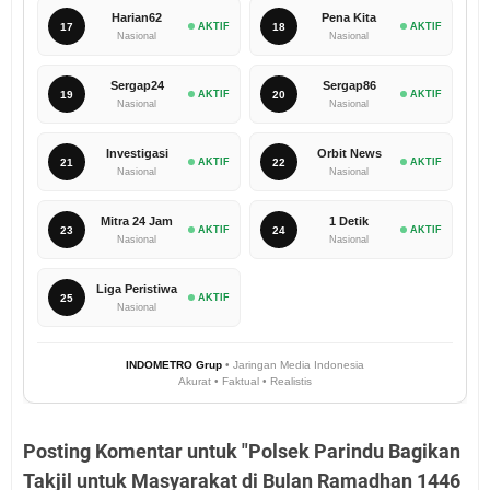
Harian62
Pena Kita
17
AKTIF
18
AKTIF
Nasional
Nasional
Sergap24
Sergap86
19
AKTIF
20
AKTIF
Nasional
Nasional
Investigasi
Orbit News
21
AKTIF
22
AKTIF
Nasional
Nasional
Mitra 24 Jam
1 Detik
23
AKTIF
24
AKTIF
Nasional
Nasional
Liga Peristiwa
25
AKTIF
Nasional
INDOMETRO Grup
• Jaringan Media Indonesia
Akurat • Faktual • Realistis
Posting Komentar untuk "Polsek Parindu Bagikan
Takjil untuk Masyarakat di Bulan Ramadhan 1446