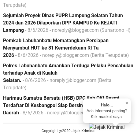
Terupdate)
Sejumlah Proyek Dinas PUPR Lampung Selatan Tahun
2024 dan 2026 Dilaporkan DPP KAMPUD Ke KEJATI
Lampung
- 8/6/2026
- noreply@blogger.com (Suhartono H)
Pemkab Labuhanbatu Mematangkan Persiapan
Menyambut HUT ke 81 Kemerdekaan RI Ta
2026
- 8/6/2026
- noreply@blogger.com (Berita Terupdate)
Polres Labuhanbatu Amankan Terduga Pelaku Pencabulan
terhadap Anak di Kualuh
Selatan.
- 8/6/2026
- noreply@blogger.com (Berita
Terupdate)
Harimau Sumatra Bersatu (HSB) DPC Kab OKI Resmi
✕
Terdaftar Di Kesbangpol Siap Bersinergi Untuk Kemajuan
Halo...
Ada informasi penting?
Daerah
- 8/6/2026
- noreply@blogger.com (Achmad kurni)
Klik maskot saya.
Copyright @2020
Jejak Kriminal