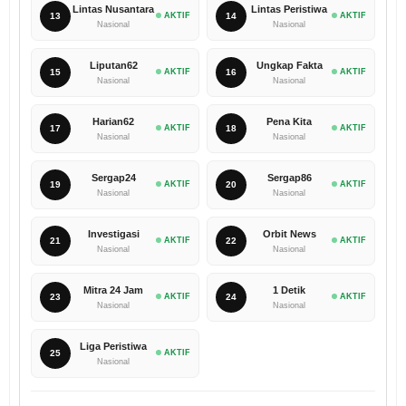
Lintas Nusantara
Lintas Peristiwa
13
AKTIF
14
AKTIF
Nasional
Nasional
Liputan62
Ungkap Fakta
15
AKTIF
16
AKTIF
Nasional
Nasional
Harian62
Pena Kita
17
AKTIF
18
AKTIF
Nasional
Nasional
Sergap24
Sergap86
19
AKTIF
20
AKTIF
Nasional
Nasional
Investigasi
Orbit News
21
AKTIF
22
AKTIF
Nasional
Nasional
Mitra 24 Jam
1 Detik
23
AKTIF
24
AKTIF
Nasional
Nasional
Liga Peristiwa
25
AKTIF
Nasional