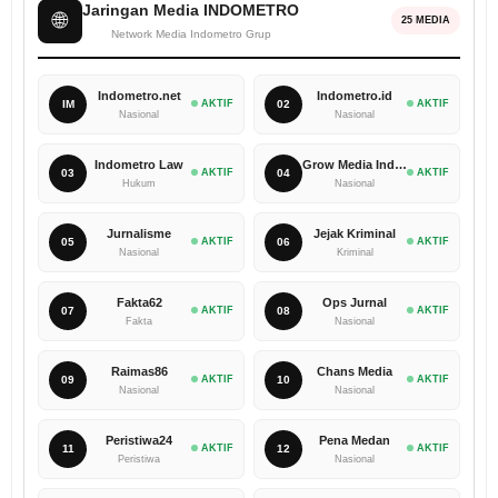
Jaringan Media INDOMETRO
🌐
25 MEDIA
Network Media Indometro Grup
Indometro.net
Indometro.id
IM
AKTIF
02
AKTIF
Nasional
Nasional
Indometro Law
Grow Media Indonesia
03
AKTIF
04
AKTIF
Hukum
Nasional
Jurnalisme
Jejak Kriminal
05
AKTIF
06
AKTIF
Nasional
Kriminal
Fakta62
Ops Jurnal
07
AKTIF
08
AKTIF
Fakta
Nasional
Raimas86
Chans Media
09
AKTIF
10
AKTIF
Nasional
Nasional
Peristiwa24
Pena Medan
11
AKTIF
12
AKTIF
Peristiwa
Nasional