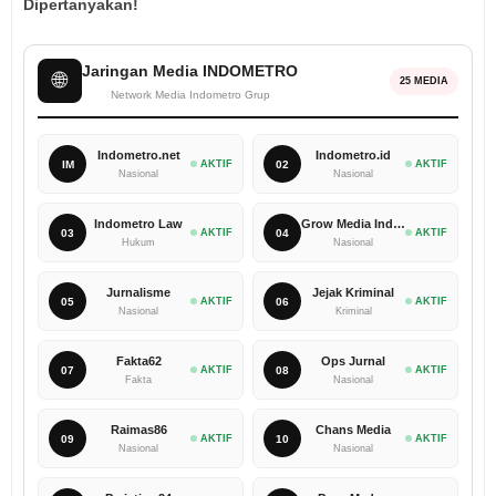
Dipertanyakan!
Jaringan Media INDOMETRO
🌐
25 MEDIA
Network Media Indometro Grup
Indometro.net
Indometro.id
IM
AKTIF
02
AKTIF
Nasional
Nasional
Indometro Law
Grow Media Indonesia
03
AKTIF
04
AKTIF
Hukum
Nasional
Jurnalisme
Jejak Kriminal
05
AKTIF
06
AKTIF
Nasional
Kriminal
Fakta62
Ops Jurnal
07
AKTIF
08
AKTIF
Fakta
Nasional
Raimas86
Chans Media
09
AKTIF
10
AKTIF
Nasional
Nasional