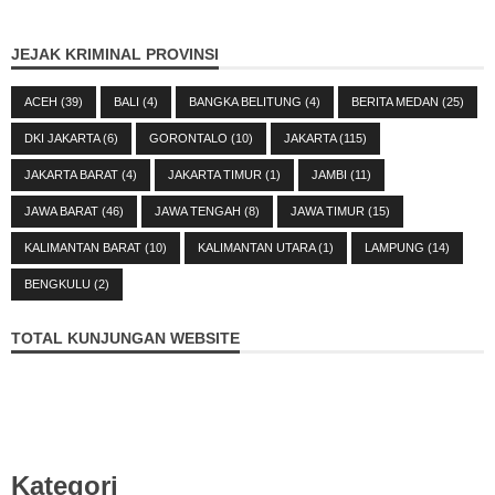
JEJAK KRIMINAL PROVINSI
ACEH
(39)
BALI
(4)
BANGKA BELITUNG
(4)
BERITA MEDAN
(25)
DKI JAKARTA
(6)
GORONTALO
(10)
JAKARTA
(115)
JAKARTA BARAT
(4)
JAKARTA TIMUR
(1)
JAMBI
(11)
JAWA BARAT
(46)
JAWA TENGAH
(8)
JAWA TIMUR
(15)
KALIMANTAN BARAT
(10)
KALIMANTAN UTARA
(1)
LAMPUNG
(14)
BENGKULU
(2)
TOTAL KUNJUNGAN WEBSITE
Kategori