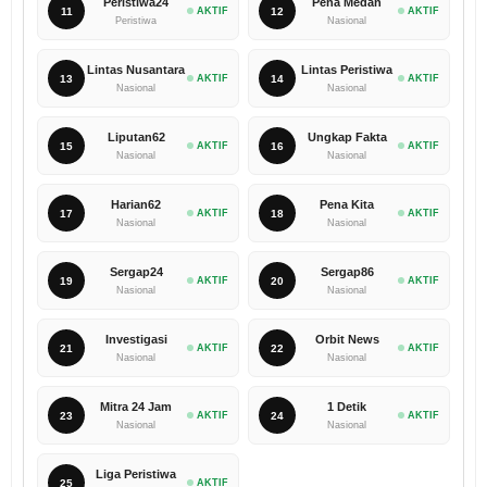
Peristiwa24
Pena Medan
11
AKTIF
12
AKTIF
Peristiwa
Nasional
Lintas Nusantara
Lintas Peristiwa
13
AKTIF
14
AKTIF
Nasional
Nasional
Liputan62
Ungkap Fakta
15
AKTIF
16
AKTIF
Nasional
Nasional
Harian62
Pena Kita
17
AKTIF
18
AKTIF
Nasional
Nasional
Sergap24
Sergap86
19
AKTIF
20
AKTIF
Nasional
Nasional
Investigasi
Orbit News
21
AKTIF
22
AKTIF
Nasional
Nasional
Mitra 24 Jam
1 Detik
23
AKTIF
24
AKTIF
Nasional
Nasional
Liga Peristiwa
25
AKTIF