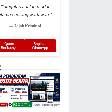
"Integritas adalah modal
utama seorang wartawan."
— Jejak Kriminal
Quote
Bagikan
Berikutnya
WhatsApp
N