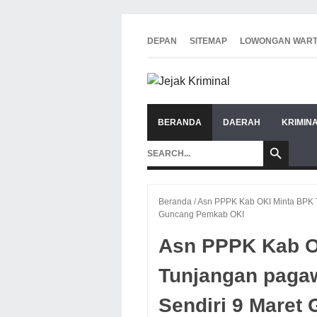
DEPAN
SITEMAP
LOWONGAN WAR
BERANDA
DAERAH
KRIMIN
Beranda
/
Asn PPPK Kab OKI Minta BPK T
Guncang Pemkab OKI
Asn PPPK Kab O
Tunjangan paga
Sendiri 9 Mare