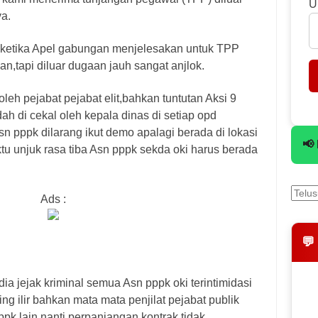
U
ya.
,ketika Apel gabungan menjelesakan untuk TPP
n,tapi diluar dugaan jauh sangat anjlok.
leh pejabat pejabat elit,bahkan tuntutan Aksi 9
ah di cekal oleh kepala dinas di setiap opd
sn pppk dilarang ikut demo apalagi berada di lokasi
📢
u unjuk rasa tiba Asn pppk sekda oki harus berada
Ads :
💬
ia jejak kriminal semua Asn pppk oki terintimidasi
ng ilir bahkan mata mata penjilat pejabat publik
pk lain nanti perpanjangan kontrak tidak