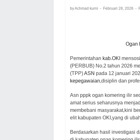
by Achmad kurni
Februari 28, 2026
Ogan K
Pemerintahan
kab.OKI
mensosi
(PERBUB) No.2 tahun 2026 m
(TPP)
ASN
pada 12 januari 20
kepegawaian
,disiplin dan prof
Asn pppk ogan komering ilir s
amat serius seharusnya menja
membebani masyarakat,kini ber
elit kabupaten OKI,yang di ubah
Berdasarkan hasil investigasi d
di kabupaten ogan komering ili