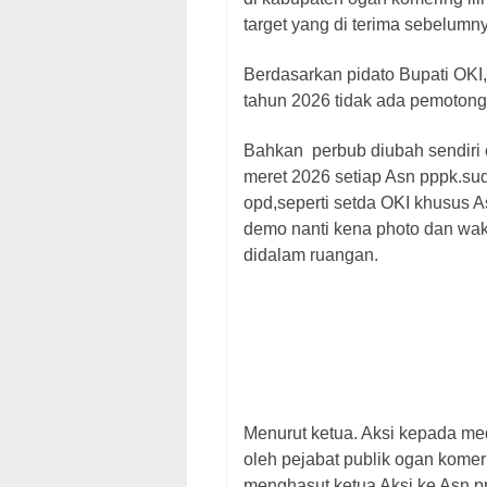
target yang di terima sebelumn
Berdasarkan pidato Bupati OKI
tahun 2026 tidak ada pemotonga
Bahkan perbub diubah sendiri o
meret 2026 setiap Asn pppk.sud
opd,seperti setda OKI khusus A
demo nanti kena photo dan wakt
didalam ruangan.
Menurut ketua. Aksi kepada med
oleh pejabat publik ogan komeri
menghasut ketua Aksi ke Asn pp