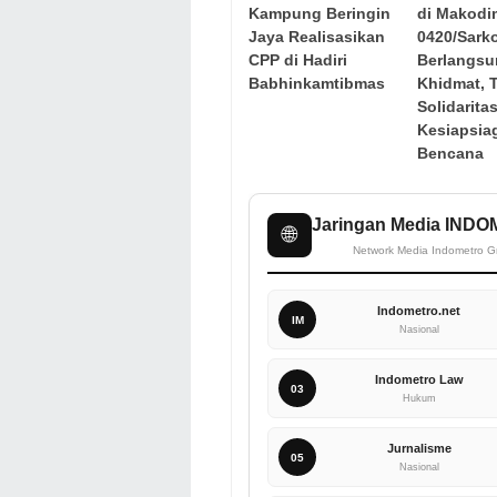
Kampung Beringin
di Makodi
Jaya Realisasikan
0420/Sark
CPP di Hadiri
Berlangs
Babhinkamtibmas
Khidmat, 
Solidarita
Kesiapsia
Bencana
Jaringan Media IND
🌐
Network Media Indometro G
Indometro.net
IM
Nasional
Indometro Law
03
Hukum
Jurnalisme
05
Nasional