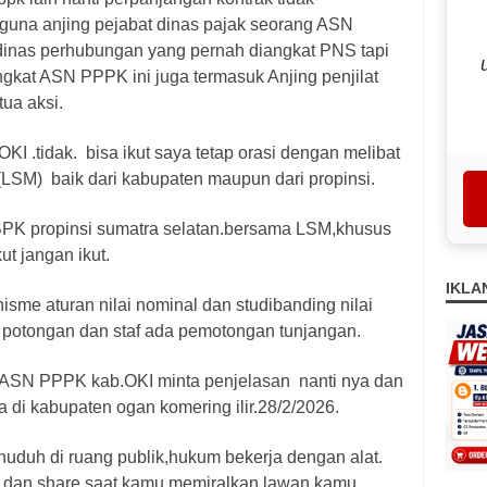
wiguna anjing pejabat dinas pajak seorang ASN
 dinas perhubungan yang pernah diangkat PNS tapi
gkat ASN PPPK ini juga termasuk Anjing penjilat
tua aksi.
 .tidak. bisa ikut saya tetap orasi dengan melibat
SM) baik dari kabupaten maupun dari propinsi.
 BPK propinsi sumatra selatan.bersama LSM,khusus
t jangan ikut.
IKLA
sme aturan nilai nominal dan studibanding nilai
a potongan dan staf ada pemotongan tunjangan.
 ASN PPPK kab.OKI minta penjelasan nanti nya dan
di kabupaten ogan komering ilir.28/2/2026.
nuduh di ruang publik,hukum bekerja dengan alat.
k dan share saat kamu memiralkan lawan,kamu