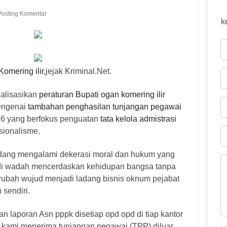
Posting Komentar
k
omering ilir
,jejak Kriminal.Net.
alisasikan
peraturan Bupati ogan komering ilir
engenai
tambahan penghasilan tunjangan pegawai
26 yang berfokus penguatan
tata kelola admistrasi
esionalisme.
edang mengalami dekerasi moral dan hukum yang
di wadah mencerdaskan kehidupan bangsa tanpa
ubah wujud menjadi ladang bisnis oknum pejabat
 sendiri.
an laporan Asn pppk disetiap opd opd di tiap kantor
r kami menerima tunjangan pegawai (TPP) diluar