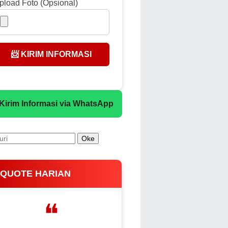
pload Foto (Opsional)
📨 KIRIM INFORMASI
 Kirim Informasi via WhatsApp
 QUOTE HARIAN
❝