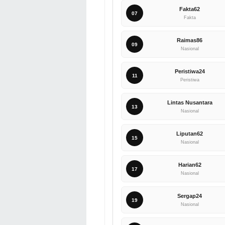
Fakta62
07
Fakta
Raimas86
09
Nasional
Peristiwa24
11
Peristiwa
Lintas Nusantara
13
Nasional
Liputan62
15
Nasional
Harian62
17
Nasional
Sergap24
19
Nasional