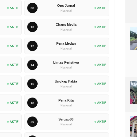
Ops Jurnal
AKTIF
08
AKTIF
Nasional
Chans Media
AKTIF
10
AKTIF
Nasional
Pena Medan
AKTIF
12
AKTIF
Nasional
Lintas Peristiwa
AKTIF
14
AKTIF
Nasional
Ungkap Fakta
AKTIF
16
AKTIF
Nasional
Pena Kita
AKTIF
18
AKTIF
Nasional
Sergap86
AKTIF
20
AKTIF
Nasional