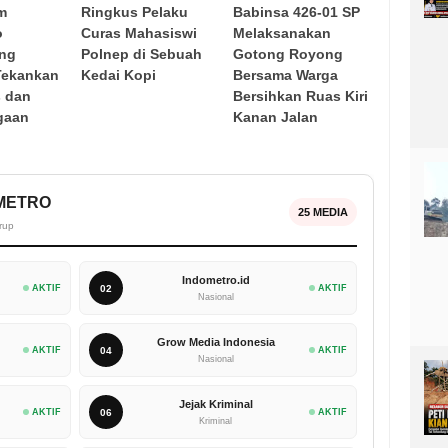
m
Ringkus Pelaku
Babinsa 426-01 SP
o
Curas Mahasiswi
Melaksanakan
ung
Polnep di Sebuah
Gotong Royong
Tekankan
Kedai Kopi
Bersama Warga
s dan
Bersihkan Ruas Kiri
gaan
Kanan Jalan
OMETRO
25 MEDIA
rup
Indometro.id
AKTIF
02
AKTIF
Nasional
Grow Media Indonesia
AKTIF
04
AKTIF
Nasional
Jejak Kriminal
AKTIF
06
AKTIF
Kriminal