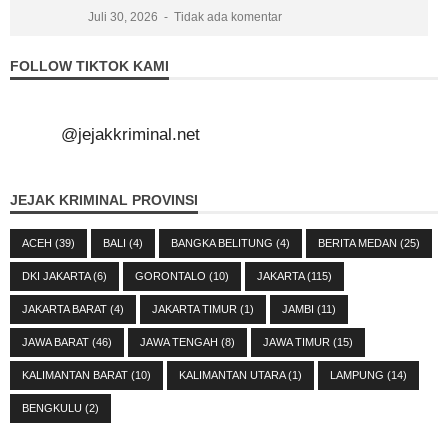
Juli 30, 2026
Tidak ada komentar
FOLLOW TIKTOK KAMI
@jejakkriminal.net
JEJAK KRIMINAL PROVINSI
ACEH
(39)
BALI
(4)
BANGKA BELITUNG
(4)
BERITA MEDAN
(25)
DKI JAKARTA
(6)
GORONTALO
(10)
JAKARTA
(115)
JAKARTA BARAT
(4)
JAKARTA TIMUR
(1)
JAMBI
(11)
JAWA BARAT
(46)
JAWA TENGAH
(8)
JAWA TIMUR
(15)
KALIMANTAN BARAT
(10)
KALIMANTAN UTARA
(1)
LAMPUNG
(14)
BENGKULU
(2)