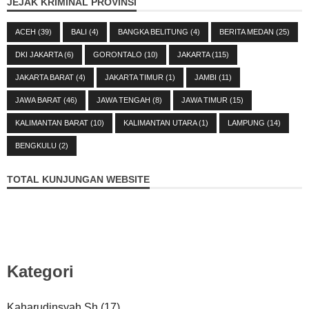
JEJAK KRIMINAL PROVINSI
ACEH
(39)
BALI
(4)
BANGKA BELITUNG
(4)
BERITA MEDAN
(25)
DKI JAKARTA
(6)
GORONTALO
(10)
JAKARTA
(115)
JAKARTA BARAT
(4)
JAKARTA TIMUR
(1)
JAMBI
(11)
JAWA BARAT
(46)
JAWA TENGAH
(8)
JAWA TIMUR
(15)
KALIMANTAN BARAT
(10)
KALIMANTAN UTARA
(1)
LAMPUNG
(14)
BENGKULU
(2)
TOTAL KUNJUNGAN WEBSITE
Kategori
Kaharudinsyah Sh
(17)