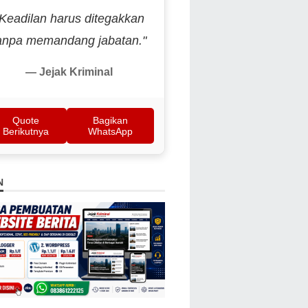
"Keadilan harus ditegakkan
anpa memandang jabatan."
— Jejak Kriminal
Quote
Bagikan
Berikutnya
WhatsApp
N