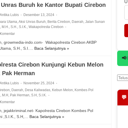
U
a
 Unras Buruh ke Kantor Bupati Cirebon
a
n
m
k
 Antika Lubis
Desember 13, 2024
a
a
mara Utama
,
Aksi Unras Buruh
,
Berita Cirebon
,
Daerah
,
Jalan Sunan
n
n
a
,
M.H.
,
S.H.
,
S.I.K.
,
Wakapolresta Cirebon
a
S
 Komentar
n
e
K
n, growmedia-indo.com- Wakapolresta Cirebon AKBP
o
u
Utama, S.H., S.I.…
Baca Selanjutnya »
W
r
n
a
a
📢
j
k
n
lresta Cirebon Kunjungi Kebun Melon
u
a
g
n
k Pak Herman
p
P
g
o
r
a
 Antika Lubis
November 25, 2024
l
i
n
Cirebon
,
Daerah
,
Desa Kaliwadas
,
Kebun Melon
,
Kombes Pol
r
a
G
i
,
M.H
,
Pak Herman
,
S.H
,
S.I.K.
e
💬
,
u
 Komentar
s
D
b
t
i
n, jejakkriminal.net- Kapolresta Cirebon Kombes Pol
e
a
d
i ,S.I.K., S.H,…
Baca Selanjutnya »
K
r
C
u
a
n
i