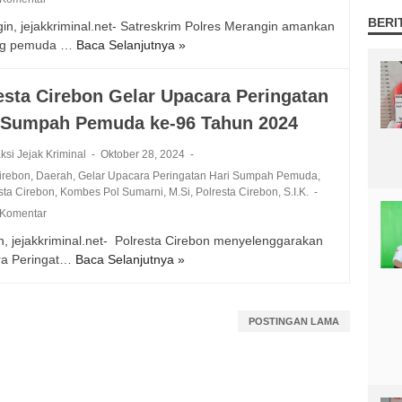
A
e
d
i
BERI
in, jejakkriminal.net- Satreskrim Polres Merangin amankan
k
b
e
K
ng pemuda …
Baca Selanjutnya »
T
s
o
n
e
a
i
n
g
b
m
U
G
a
u
esta Cirebon Gelar Upacara Peringatan
p
n
e
n
n
 Sumpah Pemuda ke-96 Tahun 2024
u
r
l
B
M
n
a
a
a
e
ksi Jejak Kriminal
Oktober 28, 2024
g
s
r
r
l
Cirebon
,
Daerah
,
Gelar Upacara Peringatan Hari Sumpah Pemuda
,
E
B
D
a
o
sta Cirebon
,
Kombes Pol Sumarni
,
M.Si
,
Polresta Cirebon
,
S.I.K.
m
u
o
n
n
 Komentar
a
r
a
g
M
s
u
B
B
n, jejakkriminal.net- Polresta Cirebon menyelenggarakan
i
H
h
e
u
ra Peringat…
Baca Selanjutnya »
P
l
a
k
r
k
o
i
s
e
s
t
l
k
i
K
a
i
r
P
POSTINGAN LAMA
l
a
m
1
e
a
P
n
a
8
s
k
E
t
d
G
t
H
T
o
a
r
a
e