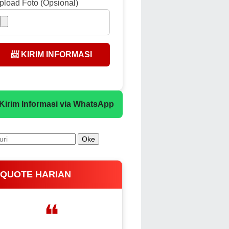
pload Foto (Opsional)
📨 KIRIM INFORMASI
 Kirim Informasi via WhatsApp
 QUOTE HARIAN
❝