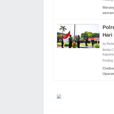
Merang
seora
Polr
Hari
by Reda
Berita 
Kapolre
Posting
Cirebo
Upaca