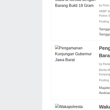
by Rani
AKBP S
Polres 
Posting
Sangga
Sangg
Pen
Bara
by Reda
Berita 
Kunjun
Posting
Majale
Andria
Waka