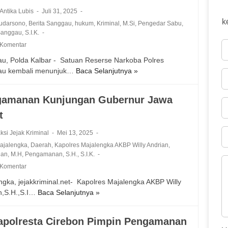
 Antika Lubis
Juli 31, 2025
k
udarsono
,
Berita Sanggau
,
hukum
,
Kriminal
,
M.Si
,
Pengedar Sabu
,
Sanggau
,
S.I.K.
 Komentar
u, Polda Kalbar - Satuan Reserse Narkoba Polres
au kembali menunjuk…
Baca Selanjutnya »
P
o
l
gamanan Kunjungan Gubernur Jawa
r
t
e
s
ksi Jejak Kriminal
Mei 13, 2025
S
Majalengka
,
Daerah
,
Kapolres Majalengka AKBP Willy Andrian
,
a
gan
,
M.H
,
Pengamanan
,
S.H.
,
S.I.K.
n
 Komentar
g
g
ngka, jejakkriminal.net- Kapolres Majalengka AKBP Willy
a
n,S.H.,S.I…
Baca Selanjutnya »
P
u
e
A
n
polresta Cirebon Pimpin Pengamanan
m
g