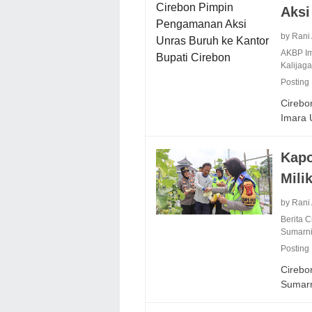
Aksi
by Rani
AKBP I
Kalijag
Posting
Cirebo
Imara 
Kapo
Mili
by Rani
Berita 
Sumarn
Posting
Cirebo
Sumarn