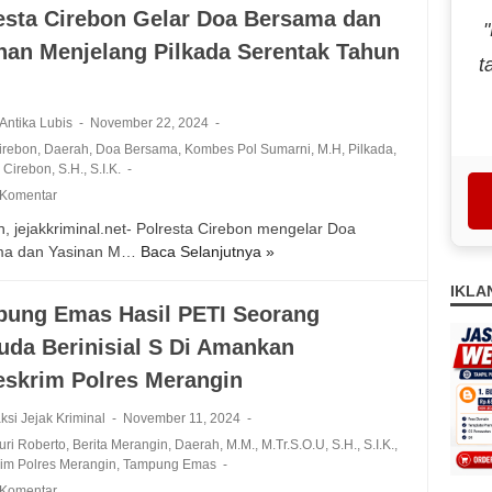
g
p
u
esta Cirebon Gelar Doa Bersama dan
r
a
o
r
e
P
nan Menjelang Pilkada Serentak Tahun
l
J
t
b
e
r
a
o
n
e
w
n
g
s
 Antika Lubis
November 22, 2024
a
P
e
t
B
Cirebon
,
Daerah
,
Doa Bersama
,
Kombes Pol Sumarni
,
M.H
,
Pilkada
,
i
d
a
a Cirebon
,
S.H.
,
S.I.K.
a
m
a
C
r
 Komentar
p
r
i
a
i
n, jejakkriminal.net- Polresta Cirebon mengelar Doa
S
r
t
n
ma dan Yasinan M…
Baca Selanjutnya »
P
a
e
P
o
b
b
IKLA
e
l
u
o
ung Emas Hasil PETI Seorang
n
r
d
n
g
da Berinisial S Di Amankan
e
i
K
a
s
M
u
eskrim Polres Merangin
m
t
e
n
a
a
l
ksi Jejak Kriminal
November 11, 2024
j
n
C
i
u
ri Roberto
,
Berita Merangin
,
Daerah
,
M.M.
,
M.Tr.S.O.U
,
S.H.
,
S.I.K.
,
a
i
a
rim Polres Merangin
,
Tampung Emas
n
n
r
u
g
 Komentar