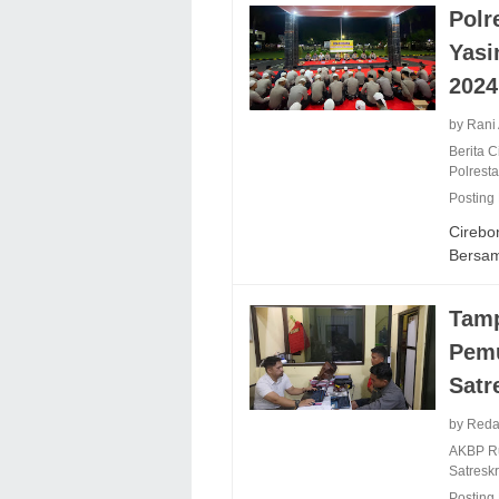
Polr
Yasi
2024
by Rani
Berita 
Polrest
Posting
Cirebo
Bersa
Tamp
Pemu
Satr
by Reda
AKBP Ru
Satresk
Posting