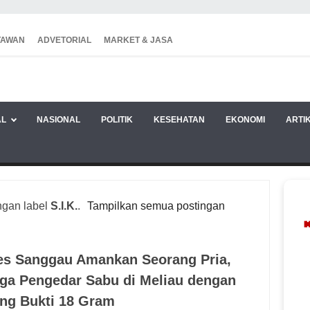
TAWAN
ADVETORIAL
MARKET & JASA
AL
NASIONAL
POLITIK
KESEHATAN
EKONOMI
ARTI
ngan label
S.I.K.
.
Tampilkan semua postingan
es Sanggau Amankan Seorang Pria,
ga Pengedar Sabu di Meliau dengan
ng Bukti 18 Gram