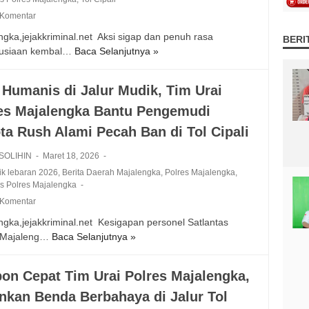
a
u
n
e
l
 Komentar
t
E
t
p
e
L
l
gka,jejakkriminal.net ‎ Aksi sigap dan penuh rasa
a
BERI
a
n
a
f
usiaan kembal…
Baca Selanjutnya »
r
K
t
g
n
d
I
e
d
k
t
i
b
m
a
a
 Humanis di Jalur Mudik, Tim Urai
a
M
u
a
n
E
s
a
es Majalengka Bantu Pengemudi
P
n
T
v
j
e
u
r
a
ta Rush Alami Pecah Ban di Tol Cipali ‎
a
m
s
a
k
l
u
i
 SOLIHIN
Maret 18, 2026
n
u
e
d
a
s
a
lik lebaran 2026
,
Berita Daerah Majalengka
,
Polres Majalengka
,
n
i
a
as Polres Majalengka
p
s
g
k
n
a
i
 Komentar
k
y
d
r
K
gka,jejakkriminal.net ‎ Kesigapan personel Satlantas
a
a
i
a
o
s Majaleng…
Baca Selanjutnya »
A
,
n
T
n
r
k
m
g
e
b
s
e
T
n
a
on Cepat Tim Urai Polres Majalengka,
i
n
e
g
n
kan Benda Berbahaya di Jalur Tol
H
j
r
a
L