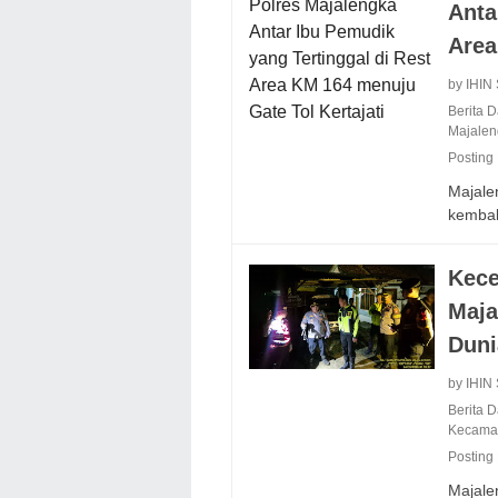
Anta
Area
by IHIN
Berita 
Majale
Posting
Majalen
kemba
Kece
Maja
Duni
by IHIN
Berita 
Kecama
Posting
Majalen