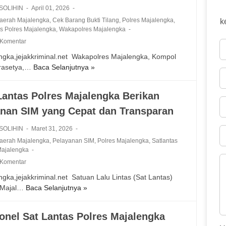
 SOLIHIN
April 01, 2026
Daerah Majalengka
,
Cek Barang Bukti Tilang
,
Polres Majalengka
,
k
as Polres Majalengka
,
Wakapolres Majalengka
 Komentar
ngka,jejakkriminal.net ‎ Wakapolres Majalengka, Kompol
rasetya,…
Baca Selanjutnya »
W
a
k
Lantas Polres Majalengka Berikan
a
nan SIM yang Cepat dan Transparan
p
o
 SOLIHIN
Maret 31, 2026
l
Daerah Majalengka
,
Pelayanan SIM
,
Polres Majalengka
,
Satlantas
r
Majalengka
e
 Komentar
s
M
gka,jejakkriminal.net ‎ Satuan Lalu Lintas (Sat Lantas)
a
 Majal…
Baca Selanjutnya »
S
j
a
a
t
onel Sat Lantas Polres Majalengka
l
L