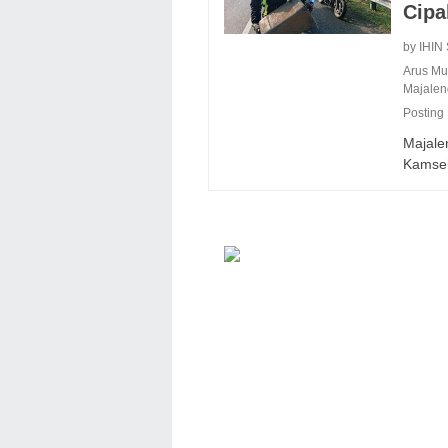
Cipa
by IHIN
Arus Mu
Majale
Posting
Majale
Kamse