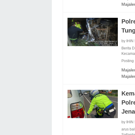
Majal
Polr
Tung
by IHIN
Berita 
Kecama
Posting
Majalen
Majal
Kema
Polr
Jena
by IHIN
arus ba
Satlant