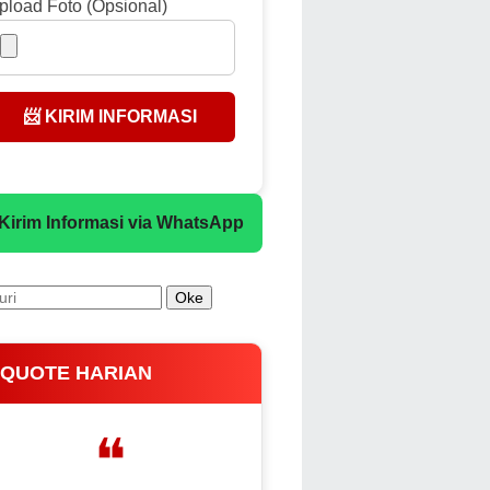
pload Foto (Opsional)
📨 KIRIM INFORMASI
 Kirim Informasi via WhatsApp
 QUOTE HARIAN
❝