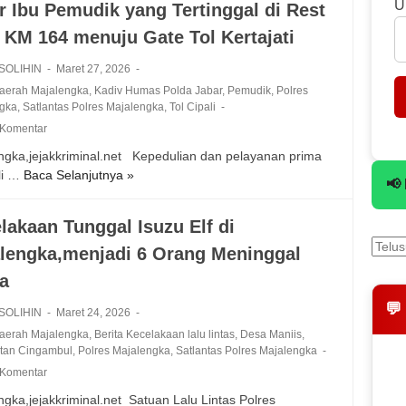
e
U
r Ibu Pemudik yang Tertinggal di Rest
a
n
n
 KM 164 menuju Gate Tol Kertajati
g
t
k
a
 SOLIHIN
Maret 27, 2026
a
s
Daerah Majalengka
,
Kadiv Humas Polda Jabar
,
Pemudik
,
Polres
C
P
ngka
,
Satlantas Polres Majalengka
,
Tol Cipali
e
o
 Komentar
k
l
K
gka,jejakkriminal.net ‎ ‎ Kepedulian dan pelayanan prima
r
e
li …
Baca Selanjutnya »
P
e
📢
n
e
s
d
r
M
lakaan Tunggal Isuzu Elf di
a
s
a
r
lengka,menjadi 6 Orang Meninggal
o
j
a
n
a
a
a
e
l
n
💬
l
 SOLIHIN
Maret 24, 2026
e
B
S
n
Daerah Majalengka
,
Berita Kecelakaan lalu lintas
,
Desa Maniis
,
a
a
tan Cingambul
,
Polres Majalengka
g
,
Satlantas Polres Majalengka
r
t
k
 Komentar
a
L
a
gka,jejakkriminal.net ‎ Satuan Lalu Lintas Polres
n
a