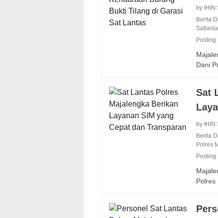
by IHIN
Berita 
Satlant
Posting
Majale
Dani P
Sat 
Laya
by IHIN
Berita 
Polres 
Posting
Majalen
Polres
Pers