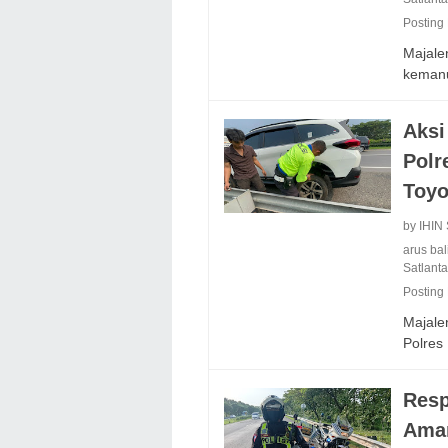
Posting
Majalen
keman
Aksi
Polr
Toyo
by IHIN
arus ba
Satlant
Posting
Majalen
Polre
Resp
Aman