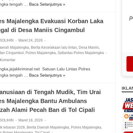
B
engka tengah …
Baca Selanjutnya »
g
K
n
e
B
e
t
r
p
u
c
a
i
es Majalengka Evakuasi Korban Laka
k
e
s
k
gal di Desa Maniis Cingambul
t
l
P
a
i
a
o
n
 SOLIHIN
Maret 24, 2026
T
k
l
L
Daerah Majalengka
,
Berita Kecelakaan lalu lintas
,
Desa Maniis
,
i
a
r
a
tan Cingambul
,
Polres Majalengka
,
Satlantas Polres Majalengka
l
a
e
y
 Komentar
a
n
s
a
n
T
M
gka,jejakkriminal.net ‎ Satuan Lalu Lintas Polres
n
g
u
a
engka tengah …
Baca Selanjutnya »
a
P
d
n
j
n
o
i
g
a
S
l
IKLA
nusiaan di Tengah Mudik, Tim Urai
G
g
l
I
r
a
a
e
es Majalengka Bantu Ambulans
M
e
r
l
n
y
s
zah Alami Pecah Ban di Tol Cipali ‎
a
I
g
a
M
s
s
k
n
a
 SOLIHIN
Maret 18, 2026
i
u
a
g
j
lik lebaran 2026
,
Berita Daerah Majalengka
,
Polres Majalengka
,
S
z
A
C
a
as Polres Majalengka
,
Tol Cipali