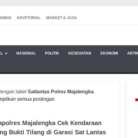
TAWAN
ADVETORIAL
MARKET & JASA
AL
NASIONAL
POLITIK
KESEHATAN
EKONOMI
ARTI
dengan label
Satlantas Polres Majalengka
.
mpilkan semua postingan
polres Majalengka Cek Kendaraan
ng Bukti Tilang di Garasi Sat Lantas