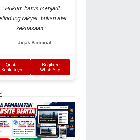
"Hukum harus menjadi
elindung rakyat, bukan alat
kekuasaan."
— Jejak Kriminal
Quote
Bagikan
Berikutnya
WhatsApp
N