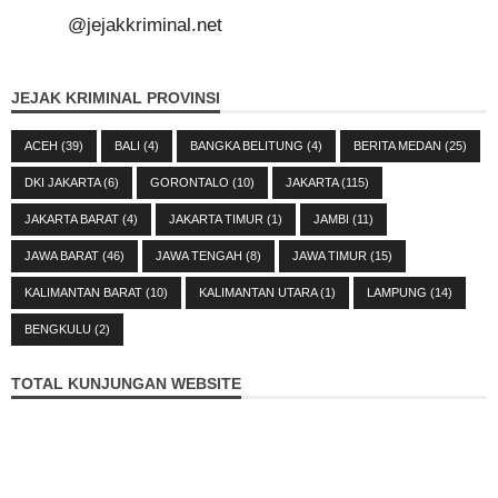
@jejakkriminal.net
JEJAK KRIMINAL PROVINSI
ACEH
(39)
BALI
(4)
BANGKA BELITUNG
(4)
BERITA MEDAN
(25)
DKI JAKARTA
(6)
GORONTALO
(10)
JAKARTA
(115)
JAKARTA BARAT
(4)
JAKARTA TIMUR
(1)
JAMBI
(11)
JAWA BARAT
(46)
JAWA TENGAH
(8)
JAWA TIMUR
(15)
KALIMANTAN BARAT
(10)
KALIMANTAN UTARA
(1)
LAMPUNG
(14)
BENGKULU
(2)
TOTAL KUNJUNGAN WEBSITE