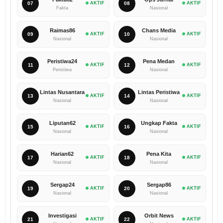
07
AKTIF
08
AKTIF
Fakta
Nasional
Raimas86
Chans Media
09
AKTIF
10
AKTIF
Nasional
Nasional
Peristiwa24
Pena Medan
11
AKTIF
12
AKTIF
Peristiwa
Nasional
Lintas Nusantara
Lintas Peristiwa
13
AKTIF
14
AKTIF
Nasional
Nasional
Liputan62
Ungkap Fakta
15
AKTIF
16
AKTIF
Nasional
Nasional
Harian62
Pena Kita
17
AKTIF
18
AKTIF
Nasional
Nasional
Sergap24
Sergap86
19
AKTIF
20
AKTIF
Nasional
Nasional
Investigasi
Orbit News
21
AKTIF
22
AKTIF