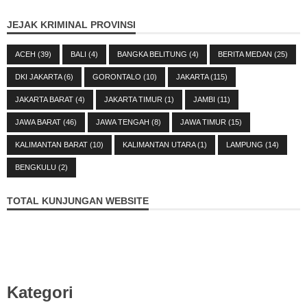
JEJAK KRIMINAL PROVINSI
ACEH
(39)
BALI
(4)
BANGKA BELITUNG
(4)
BERITA MEDAN
(25)
DKI JAKARTA
(6)
GORONTALO
(10)
JAKARTA
(115)
JAKARTA BARAT
(4)
JAKARTA TIMUR
(1)
JAMBI
(11)
JAWA BARAT
(46)
JAWA TENGAH
(8)
JAWA TIMUR
(15)
KALIMANTAN BARAT
(10)
KALIMANTAN UTARA
(1)
LAMPUNG
(14)
BENGKULU
(2)
TOTAL KUNJUNGAN WEBSITE
Kategori