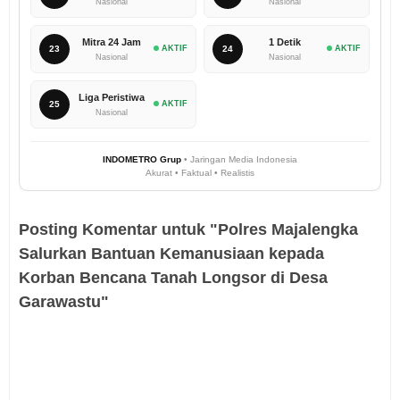
Nasional
Nasional
Mitra 24 Jam
1 Detik
23
AKTIF
24
AKTIF
Nasional
Nasional
Liga Peristiwa
25
AKTIF
Nasional
INDOMETRO Grup
• Jaringan Media Indonesia
Akurat • Faktual • Realistis
Posting Komentar untuk "Polres Majalengka
Salurkan Bantuan Kemanusiaan kepada
Korban Bencana Tanah Longsor di Desa
Garawastu‎"