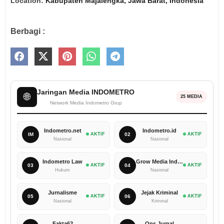
Location:
Kabupaten Majalengka, Jawa Barat, Indonesia
Berbagi :
Jaringan Media INDOMETRO
🌐
25 MEDIA
Network Media Indometro Grup
Indometro.net
Indometro.id
IM
AKTIF
02
AKTIF
Nasional
Nasional
Indometro Law
Grow Media Indonesia
03
AKTIF
04
AKTIF
Hukum
Nasional
Jurnalisme
Jejak Kriminal
05
AKTIF
06
AKTIF
Nasional
Kriminal
Fakta62
Ops Jurnal