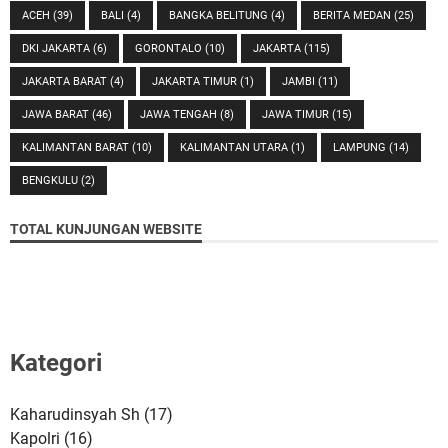
ACEH
(39)
BALI
(4)
BANGKA BELITUNG
(4)
BERITA MEDAN
(25)
DKI JAKARTA
(6)
GORONTALO
(10)
JAKARTA
(115)
JAKARTA BARAT
(4)
JAKARTA TIMUR
(1)
JAMBI
(11)
JAWA BARAT
(46)
JAWA TENGAH
(8)
JAWA TIMUR
(15)
KALIMANTAN BARAT
(10)
KALIMANTAN UTARA
(1)
LAMPUNG
(14)
BENGKULU
(2)
TOTAL KUNJUNGAN WEBSITE
Kategori
Kaharudinsyah Sh
(17)
Kapolri
(16)