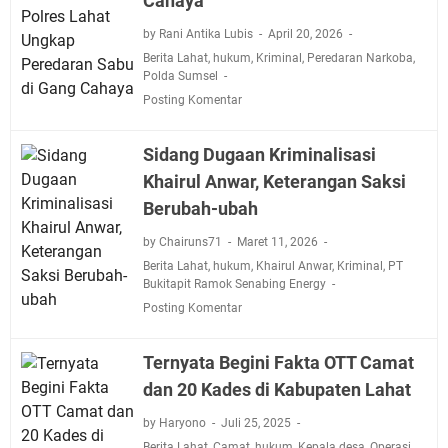
Cahaya
by Rani Antika Lubis
April 20, 2026
Berita Lahat
,
hukum
,
Kriminal
,
Peredaran Narkoba
,
Polda Sumsel
Posting Komentar
Sidang Dugaan Kriminalisasi
Khairul Anwar, Keterangan Saksi
Berubah-ubah
by Chairuns71
Maret 11, 2026
Berita Lahat
,
hukum
,
Khairul Anwar
,
Kriminal
,
PT
Bukitapit Ramok Senabing Energy
Posting Komentar
Ternyata Begini Fakta OTT Camat
dan 20 Kades di Kabupaten Lahat
by Haryono
Juli 25, 2025
Berita Lahat
,
Camat
,
hukum
,
Kepala desa
,
Operasi