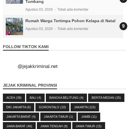
Tumbang
Agustus 03, 2026
Tidak ada komentar
Rumah Warga Tertimpa Pohon Kelapa di Natal
Agustus 03, 2026
Tidak ada komentar
FOLLOW TIKTOK KAMI
@jejakkriminal.net
JEJAK KRIMINAL PROVINSI
ACEH
(39)
BALI
(4)
BANGKA BELITUNG
(4)
BERITA MEDAN
(25)
DKI JAKARTA
(6)
GORONTALO
(10)
JAKARTA
(115)
JAKARTA BARAT
(4)
JAKARTA TIMUR
(1)
JAMBI
(11)
JAWA BARAT
(46)
JAWA TENGAH
(8)
JAWA TIMUR
(15)