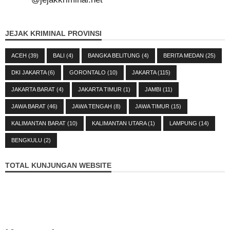
JEJAK KRIMINAL PROVINSI
ACEH
(39)
BALI
(4)
BANGKA BELITUNG
(4)
BERITA MEDAN
(25)
DKI JAKARTA
(6)
GORONTALO
(10)
JAKARTA
(115)
JAKARTA BARAT
(4)
JAKARTA TIMUR
(1)
JAMBI
(11)
JAWA BARAT
(46)
JAWA TENGAH
(8)
JAWA TIMUR
(15)
KALIMANTAN BARAT
(10)
KALIMANTAN UTARA
(1)
LAMPUNG
(14)
BENGKULU
(2)
TOTAL KUNJUNGAN WEBSITE