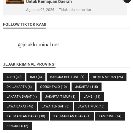
Untuk Kemajuan Daerah
Agustus 06, 2026
Tidak ada komentar
FOLLOW TIKTOK KAMI
@jejakkriminal.net
JEJAK KRIMINAL PROVINSI
ACEH
(39)
BALI
(4)
BANGKA BELITUNG
(4)
BERITA MEDAN
(25)
DKI JAKARTA
(6)
GORONTALO
(10)
JAKARTA
(115)
JAKARTA BARAT
(4)
JAKARTA TIMUR
(1)
JAMBI
(11)
JAWA BARAT
(46)
JAWA TENGAH
(8)
JAWA TIMUR
(15)
KALIMANTAN BARAT
(10)
KALIMANTAN UTARA
(1)
LAMPUNG
(14)
BENGKULU
(2)