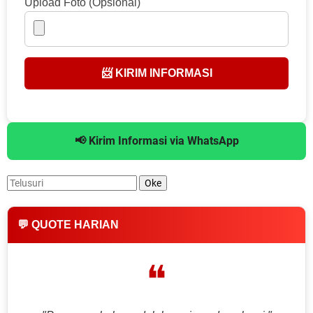
Upload Foto (Opsional)
📨 KIRIM INFORMASI
📢 Kirim Informasi via WhatsApp
💬 QUOTE HARIAN
❝