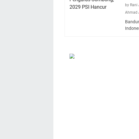
by Rani
Ahmad A
Bandung
Indone