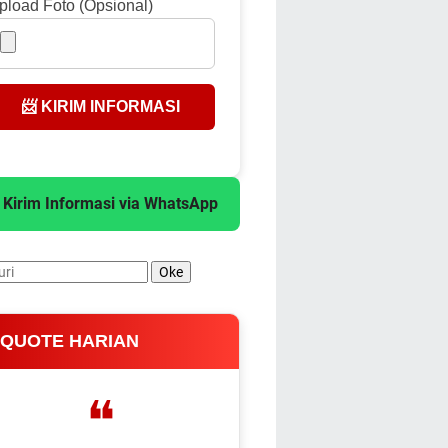
pload Foto (Opsional)
📨 KIRIM INFORMASI
 Kirim Informasi via WhatsApp
 QUOTE HARIAN
❝