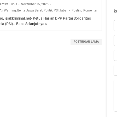
 Antika Lubis
November 15, 2025
li Warning
,
Berita Jawa Barat
,
Politik
,
PSI Jabar
Posting Komentar
k
, jejakkriminal.net- Ketua Harian DPP Partai Solidaritas
sia (PSI)…
Baca Selanjutnya »
A
h
m
a
POSTINGAN LAMA
d
A
l
i
W
a
r
n
i
n
g
K
a