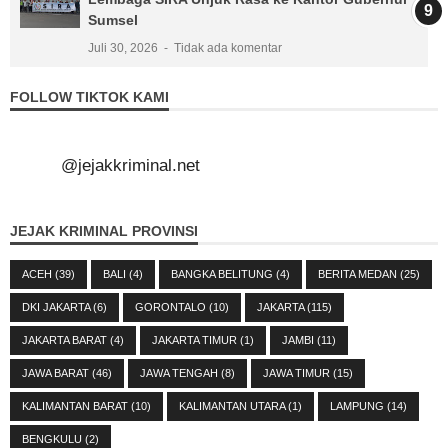
Sumsel
Juli 30, 2026
Tidak ada komentar
FOLLOW TIKTOK KAMI
@jejakkriminal.net
JEJAK KRIMINAL PROVINSI
ACEH
(39)
BALI
(4)
BANGKA BELITUNG
(4)
BERITA MEDAN
(25)
DKI JAKARTA
(6)
GORONTALO
(10)
JAKARTA
(115)
JAKARTA BARAT
(4)
JAKARTA TIMUR
(1)
JAMBI
(11)
JAWA BARAT
(46)
JAWA TENGAH
(8)
JAWA TIMUR
(15)
KALIMANTAN BARAT
(10)
KALIMANTAN UTARA
(1)
LAMPUNG
(14)
BENGKULU
(2)