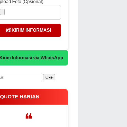
pload Foto (Opsional)
📨 KIRIM INFORMASI
 Kirim Informasi via WhatsApp
 QUOTE HARIAN
❝