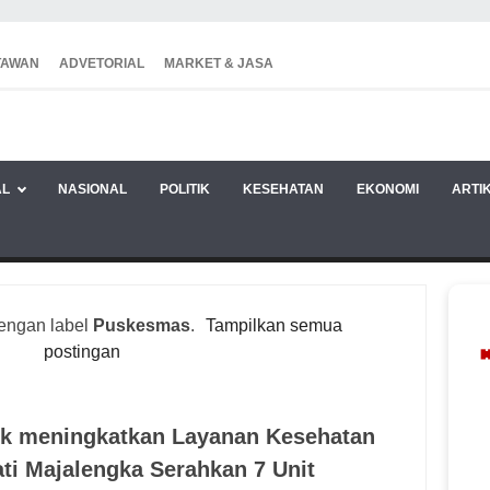
TAWAN
ADVETORIAL
MARKET & JASA
AL
NASIONAL
POLITIK
KESEHATAN
EKONOMI
ARTI
engan label
Puskesmas
.
Tampilkan semua
postingan
k meningkatkan Layanan Kesehatan
ti Majalengka Serahkan 7 Unit