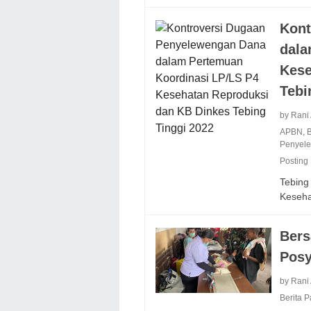
Kont
dala
Kese
Tebi
by Rani
APBN
,
B
Penyel
Posting
Tebing 
Keseh
Bers
Posy
by Rani
Berita 