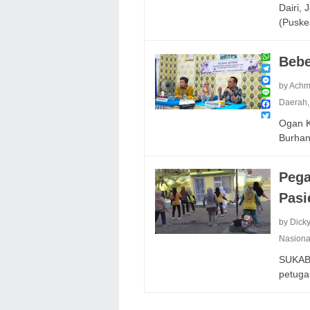
Dairi,
(Puske
Bebe
by Achm
Daerah
Ogan K
Burha
Pega
Pasi
by Dick
Nasiona
SUKABU
petug