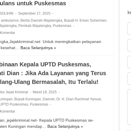
ulans untuk Puskesmas
k
 SOLIHIN
September 27, 2025
n ambulance
,
Berita Daerah Majalengka
,
Bupati H. Eman Suherman
,
Majalengka
,
Pemkab Majalengka
,
Puskesmas
 Komentar
ngka,Jejakkriminal.net ‎ ‎Untuk meningkatkan pelayanan
g kesehat…
Baca Selanjutnya »
U
n
t
inaan Kepala UPTD Puskesmas,
u
ti Dian : Jika Ada Layanan yang Terus
k
m
lang-Ulang Bermasalah, Itu Terlalu!
e
n
ksi Jejak Kriminal
Maret 18, 2025
i
Kuningan
,
Bupati Kuningan
,
Daerah
,
Dr. H. Dian Rachmat Yanuar
,
n
 UPTD Puskesmas
,
Puskesmas
g
 Komentar
k
an, jejakkriminal.net- Kepala UPTD Puskesmas se-
a
aten Kuningan mendap…
Baca Selanjutnya »
P
t