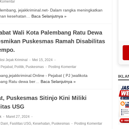
p
r
 Komentar
e
a
s
lembang, jejakkriminal.net- Dalam rangka meningkatkan
s
t
i
anan kesehatan…
Baca Selanjutnya »
B
m
i
D
e
a
M
u
r
s
a
abat Wali Kota Palembang Ratu Dewa
g
s
,
j
a
smikan Puskesmas Ramah Disabilitas
a
B
a
a
m
u
empo.
l
n
a
p
e
P
P
ksi Jejak Kriminal
Mei 15, 2024
a
n
e
u
t
,
Pejabat
,
Politik
,
Puskesmas
Posting Komentar
g
n
s
i
k
y
ng,jejakkriminal.Online - Pejabat ( PJ )walikota
IKLA
k
D
a
e
bang Ratu dewa ber…
Baca Selanjutnya »
P
e
i
S
l
e
s
a
e
e
n
m
n
t, Puskesmas Sitinjo Kini Miliki
r
w
j
a
:
a
e
litas USG
a
s
J
h
n
b
P
i
k
g
ak
Maret 27, 2024
a
o
k
a
a
,
Dairi
,
Fasilitas USG
,
Kesehatan
,
Puskesmas
Posting Komentar
t
s
a
n
n