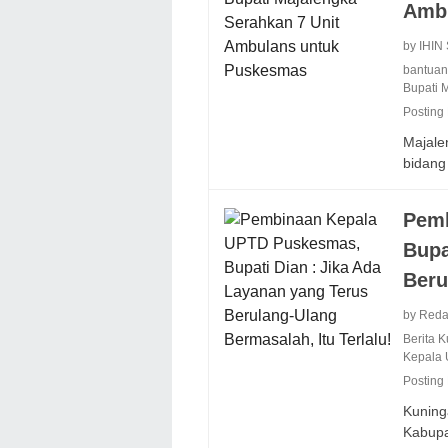
Amb
by IHIN
bantua
Bupati 
Posting
Majale
bidan
Pemb
Bupa
Beru
by Reda
Berita 
Kepala
Posting
Kuning
Kabup