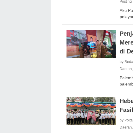
Posting
Aku Pa
pelay
Penj
Mere
di D
by Reda
Daerah
Palemba
palem
Heba
Fasi
by Polt
Daerah