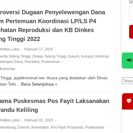
U
e
k
m
a
roversi Dugaan Penyelewengan Dana
b
n
m Pertemuan Koordinasi LP/LS P4
i
L
n
a
hatan Reproduksi dan KB Dinkes
a
y
ng Tinggi 2022
a
a
n
n
 Antika Lubis
Februari 17, 2025
K
a
erita Tebing Tinggi
,
Dinkes Tebing Tinggi
,
hukum
,
Korupsi
,
Kriminal
,
e
n
📢
ewengan Dana
,
Peristiwa
,
Puskesmas
p
K
 Komentar
a
e
l
Tinggi, jejakkriminal.net- Acara yang diadakan oleh Dinas
s
a
atan Tebi…
Baca Selanjutnya »
e
K
U
h
o
P
a
n
ama Puskesmas Pos Fayit Laksanakan
💬
T
t
t
D
andu Keliling
a
r
P
n
o
 Antika Lubis
Februari 02, 2025
u
B
v
s
Palembang
,
Daerah
,
Kesehatan
,
Pos Fayit
,
Posyandu
,
Puskesmas
u
e
k