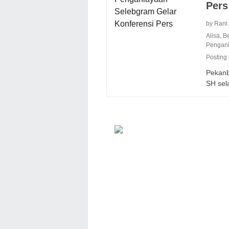
Pers
by Rani
Alisa
,
B
Pengan
Posting
Pekanb
SH se