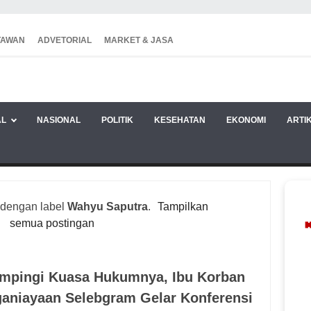
TAWAN
ADVETORIAL
MARKET & JASA
AL
NASIONAL
POLITIK
KESEHATAN
EKONOMI
ARTI
 dengan label
Wahyu Saputra
.
Tampilkan
semua postingan
mpingi Kuasa Hukumnya, Ibu Korban
aniayaan Selebgram Gelar Konferensi