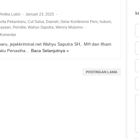
k
 Antika Lubis
Januari 23, 2025
erita Pekanbaru
,
Cut Salsa
,
Daerah
,
Gelar Konferensi Pers
,
hukum
,
iayaan
,
Peristiw
,
Wahyu Saputra
,
Wenny Mulyono
 Komentar
aru, jejakkriminal.net Wahyu Saputra SH,. MH dan Ilham
laku Penasiha…
Baca Selanjutnya »
D
i
d
a
POSTINGAN LAMA
m
p
i
n
g
i
K
u
a
s