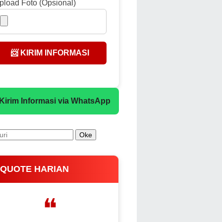
pload Foto (Opsional)
📨 KIRIM INFORMASI
 Kirim Informasi via WhatsApp
 QUOTE HARIAN
❝