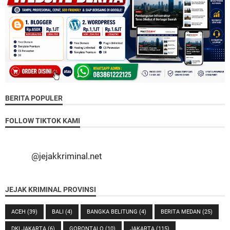
BERITA POPULER
FOLLOW TIKTOK KAMI
@jejakkriminal.net
JEJAK KRIMINAL PROVINSI
ACEH
(39)
BALI
(4)
BANGKA BELITUNG
(4)
BERITA MEDAN
(25)
DKI JAKARTA
(6)
GORONTALO
(10)
JAKARTA
(115)