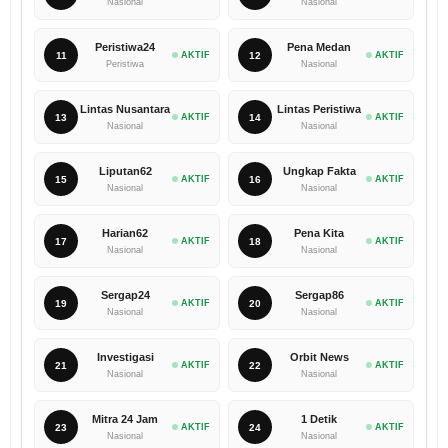
Nasional
Nasional
Peristiwa24
Pena Medan
11
AKTIF
12
AKTIF
Peristiwa
Nasional
Lintas Nusantara
Lintas Peristiwa
13
AKTIF
14
AKTIF
Nasional
Nasional
Liputan62
Ungkap Fakta
15
AKTIF
16
AKTIF
Nasional
Nasional
Harian62
Pena Kita
17
AKTIF
18
AKTIF
Nasional
Nasional
Sergap24
Sergap86
19
AKTIF
20
AKTIF
Nasional
Nasional
Investigasi
Orbit News
21
AKTIF
22
AKTIF
Nasional
Nasional
Mitra 24 Jam
1 Detik
23
AKTIF
24
AKTIF
Nasional
Nasional