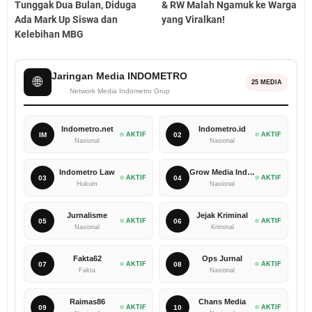
Tunggak Dua Bulan, Diduga
& RW Malah Ngamuk ke Warga
Ada Mark Up Siswa dan
yang Viralkan!
Kelebihan MBG
Jaringan Media INDOMETRO
🌐
25 MEDIA
Network Media Indometro Grup
Indometro.net
Indometro.id
IM
AKTIF
02
AKTIF
Nasional
Nasional
Indometro Law
Grow Media Indonesia
03
AKTIF
04
AKTIF
Hukum
Nasional
Jurnalisme
Jejak Kriminal
05
AKTIF
06
AKTIF
Nasional
Kriminal
Fakta62
Ops Jurnal
07
AKTIF
08
AKTIF
Fakta
Nasional
Raimas86
Chans Media
09
AKTIF
10
AKTIF