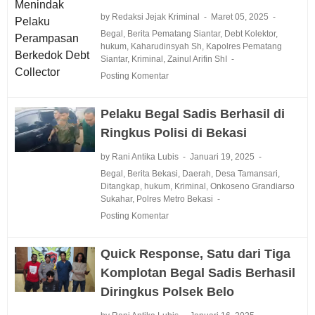
by Redaksi Jejak Kriminal
Maret 05, 2025
Begal
,
Berita Pematang Siantar
,
Debt Kolektor
,
hukum
,
Kaharudinsyah Sh
,
Kapolres Pematang
Siantar
,
Kriminal
,
Zainul Arifin ShI
Posting Komentar
Pelaku Begal Sadis Berhasil di
Ringkus Polisi di Bekasi
by Rani Antika Lubis
Januari 19, 2025
Begal
,
Berita Bekasi
,
Daerah
,
Desa Tamansari
,
Ditangkap
,
hukum
,
Kriminal
,
Onkoseno Grandiarso
Sukahar
,
Polres Metro Bekasi
Posting Komentar
Quick Response, Satu dari Tiga
Komplotan Begal Sadis Berhasil
Diringkus Polsek Belo