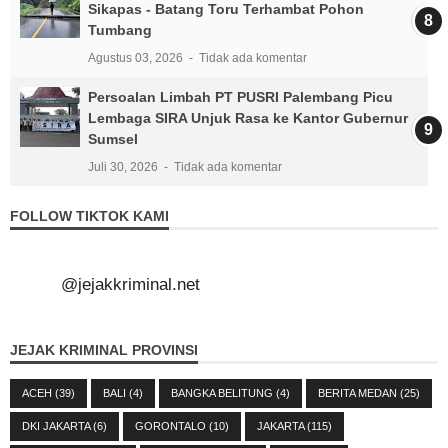
Sikapas - Batang Toru Terhambat Pohon
Tumbang
Agustus 03, 2026
Tidak ada komentar
Persoalan Limbah PT PUSRI Palembang Picu
Lembaga SIRA Unjuk Rasa ke Kantor Gubernur
Sumsel
Juli 30, 2026
Tidak ada komentar
FOLLOW TIKTOK KAMI
@jejakkriminal.net
JEJAK KRIMINAL PROVINSI
ACEH
(39)
BALI
(4)
BANGKA BELITUNG
(4)
BERITA MEDAN
(25)
DKI JAKARTA
(6)
GORONTALO
(10)
JAKARTA
(115)