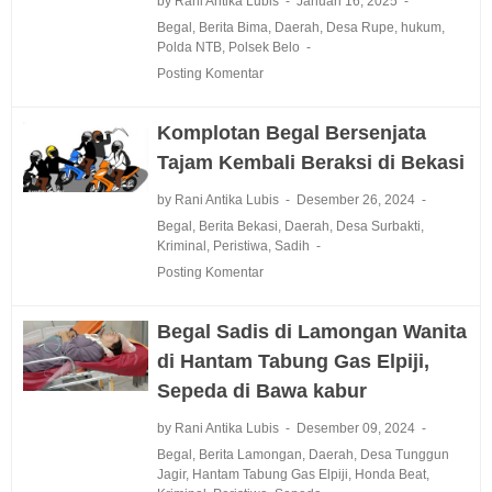
by Rani Antika Lubis
Januari 16, 2025
Begal
,
Berita Bima
,
Daerah
,
Desa Rupe
,
hukum
,
Polda NTB
,
Polsek Belo
Posting Komentar
Komplotan Begal Bersenjata
Tajam Kembali Beraksi di Bekasi
by Rani Antika Lubis
Desember 26, 2024
Begal
,
Berita Bekasi
,
Daerah
,
Desa Surbakti
,
Kriminal
,
Peristiwa
,
Sadih
Posting Komentar
Begal Sadis di Lamongan Wanita
di Hantam Tabung Gas Elpiji,
Sepeda di Bawa kabur
by Rani Antika Lubis
Desember 09, 2024
Begal
,
Berita Lamongan
,
Daerah
,
Desa Tunggun
Jagir
,
Hantam Tabung Gas Elpiji
,
Honda Beat
,