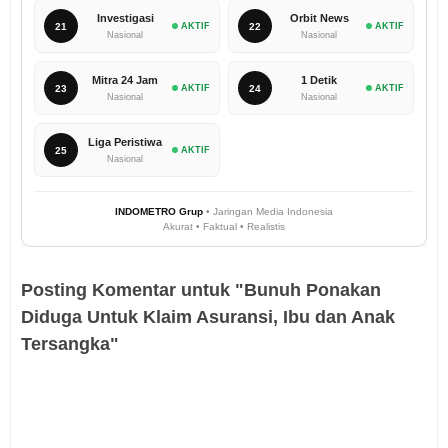
Investigasi
Orbit News
21
AKTIF
22
AKTIF
Nasional
Nasional
Mitra 24 Jam
1 Detik
23
AKTIF
24
AKTIF
Nasional
Nasional
Liga Peristiwa
25
AKTIF
Nasional
INDOMETRO Grup
• Jaringan Media Indonesia
Akurat • Faktual • Realistis
Posting Komentar untuk "Bunuh Ponakan
Diduga Untuk Klaim Asuransi, Ibu dan Anak
Tersangka"