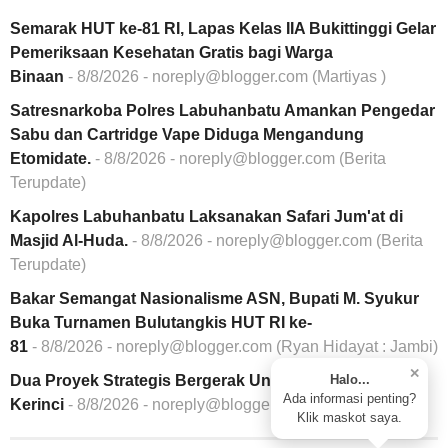
Semarak HUT ke-81 RI, Lapas Kelas IIA Bukittinggi Gelar
Pemeriksaan Kesehatan Gratis bagi Warga
Binaan
- 8/8/2026
- noreply@blogger.com (Martiyas )
Satresnarkoba Polres Labuhanbatu Amankan Pengedar
Sabu dan Cartridge Vape Diduga Mengandung
Etomidate.
- 8/8/2026
- noreply@blogger.com (Berita
Terupdate)
Kapolres Labuhanbatu Laksanakan Safari Jum'at di
Masjid Al-Huda.
- 8/8/2026
- noreply@blogger.com (Berita
Terupdate)
Bakar Semangat Nasionalisme ASN, Bupati M. Syukur
Buka Turnamen Bulutangkis HUT RI ke-
81
- 8/8/2026
- noreply@blogger.com (Ryan Hidayat : Jambi)
✕
Halo...
Dua Proyek Strategis Bergerak Untuk Pembangunan
Ada informasi penting?
Kerinci
- 8/8/2026
- noreply@blogger.com (Ingsi)
Klik maskot saya.