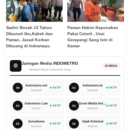
Sadis! Bocah 13 Tahun
Paman Habisi Keponakan
Dibunuh Ibu,Kakek dan
Pakai Celurit , Usai
Paman, Jasad Korban
Gerayangi Sang Istri di
Dibuang di Indramayu
Kamar
Jaringan Media INDOMETRO
🌐
25 MEDIA
Network Media Indometro Grup
Indometro.net
Indometro.id
IM
AKTIF
02
AKTIF
Nasional
Nasional
Indometro Law
Grow Media Indonesia
03
AKTIF
04
AKTIF
Hukum
Nasional
Jurnalisme
Jejak Kriminal
05
AKTIF
06
AKTIF
Nasional
Kriminal