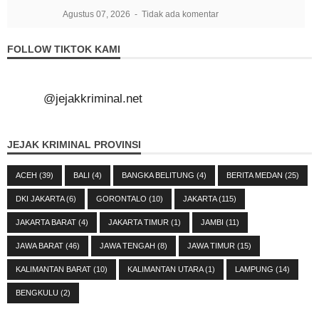
Agustus 07, 2026
Tidak ada komentar
FOLLOW TIKTOK KAMI
@jejakkriminal.net
JEJAK KRIMINAL PROVINSI
ACEH
(39)
BALI
(4)
BANGKA BELITUNG
(4)
BERITA MEDAN
(25)
DKI JAKARTA
(6)
GORONTALO
(10)
JAKARTA
(115)
JAKARTA BARAT
(4)
JAKARTA TIMUR
(1)
JAMBI
(11)
JAWA BARAT
(46)
JAWA TENGAH
(8)
JAWA TIMUR
(15)
KALIMANTAN BARAT
(10)
KALIMANTAN UTARA
(1)
LAMPUNG
(14)
BENGKULU
(2)