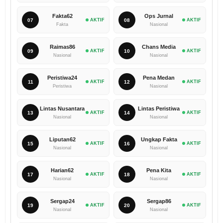
Fakta62
Ops Jurnal
07
AKTIF
08
AKTIF
Fakta
Nasional
Raimas86
Chans Media
09
AKTIF
10
AKTIF
Nasional
Nasional
Peristiwa24
Pena Medan
11
AKTIF
12
AKTIF
Peristiwa
Nasional
Lintas Nusantara
Lintas Peristiwa
13
AKTIF
14
AKTIF
Nasional
Nasional
Liputan62
Ungkap Fakta
15
AKTIF
16
AKTIF
Nasional
Nasional
Harian62
Pena Kita
17
AKTIF
18
AKTIF
Nasional
Nasional
Sergap24
Sergap86
19
AKTIF
20
AKTIF
Nasional
Nasional