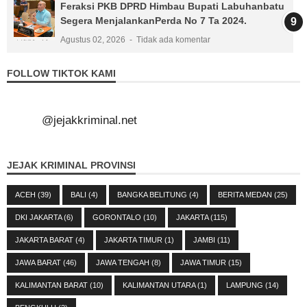
Feraksi PKB DPRD Himbau Bupati Labuhanbatu
Segera MenjalankanPerda No 7 Ta 2024.
Agustus 02, 2026
Tidak ada komentar
FOLLOW TIKTOK KAMI
@jejakkriminal.net
JEJAK KRIMINAL PROVINSI
ACEH
(39)
BALI
(4)
BANGKA BELITUNG
(4)
BERITA MEDAN
(25)
DKI JAKARTA
(6)
GORONTALO
(10)
JAKARTA
(115)
JAKARTA BARAT
(4)
JAKARTA TIMUR
(1)
JAMBI
(11)
JAWA BARAT
(46)
JAWA TENGAH
(8)
JAWA TIMUR
(15)
KALIMANTAN BARAT
(10)
KALIMANTAN UTARA
(1)
LAMPUNG
(14)